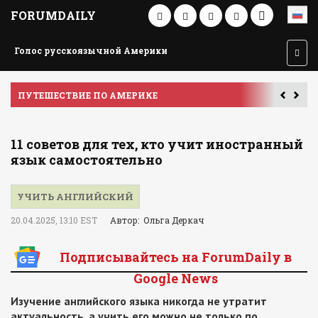
FORUMDAILY
Голос русскоязычной Америки
ПУТЕШЕСТВИЕ ПО АМЕРИКЕ
У
11 советов для тех, кто учит иностранный
язык самостоятельно
УЧИТЬ АНГЛИЙСКИЙ
20.04.2025, 13:10 EST
Автор: Ольга Деркач
Подписывайтесь на ForumDaily в
Google News
Изучение английского языка никогда не утратит
актуальность, а учить его можно не только по