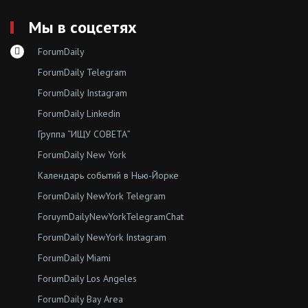
Мы в соцсетях
ForumDaily
ForumDaily Telegram
ForumDaily Instagram
ForumDaily Linkedin
Группа “ИЩУ СОВЕТА”
ForumDaily New York
Календарь событий в Нью-Йорке
ForumDaily NewYork Telegram
ForuymDailyNewYorkTelegramChat
ForumDaily NewYork Instagram
ForumDaily Miami
ForumDaily Los Angeles
ForumDaily Bay Area