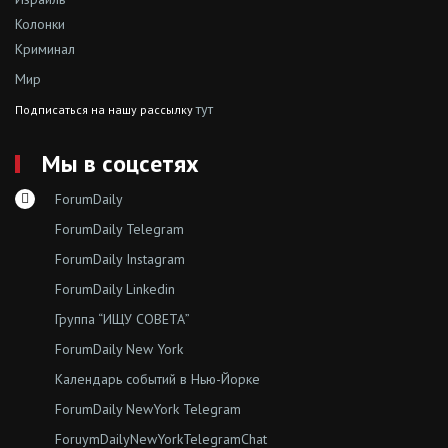
Колонки
Криминал
Мир
тут
Подписаться на нашу рассылку
Мы в соцсетях
ForumDaily
ForumDaily Telegram
ForumDaily Instagram
ForumDaily Linkedin
Группа “ИЩУ СОВЕТА”
ForumDaily New York
Календарь событий в Нью-Йорке
ForumDaily NewYork Telegram
ForuymDailyNewYorkTelegramChat