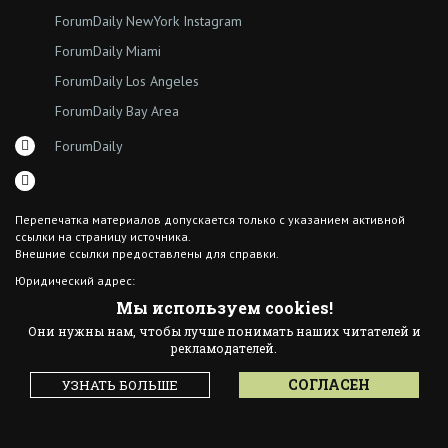
ForumDaily NewYork Instagram
ForumDaily Miami
ForumDaily Los Angeles
ForumDaily Bay Area
ForumDaily
Перепечатка материалов допускается только с указанием активной
ссылки на страницу источника.
Внешние ссылки предоставлены для справки.
Юридический адрес:
7308 18th Ave
Мы используем cookies!
Brooklyn NY 11204
Они нужны нам, чтобы лучше понимать наших читателей и
© 2015 ForumDaily inc.
рекламодателей.
All Rights Reserved
Designed By иskra*
СОГЛАСЕН
УЗНАТЬ БОЛЬШЕ