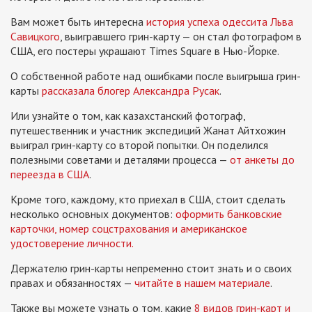
Вам может быть интересна
история успеха одессита Льва
Савицкого
, выигравшего грин-карту — он стал фотографом в
США, его постеры украшают Times Square в Нью-Йорке.
О собственной работе над ошибками после выигрыша грин-
карты
рассказала блогер Александра Русак
.
Или узнайте о том, как казахстанский фотограф,
путешественник и участник экспедиций Жанат Айтхожин
выиграл грин-карту со второй попытки. Он поделился
полезными советами и деталями процесса —
от анкеты до
переезда в США
.
Кроме того, каждому, кто приехал в США, стоит сделать
несколько основных документов:
оформить банковские
карточки, номер соцстрахования и американское
удостоверение личности.
Держателю грин-карты непременно стоит знать и о своих
правах и обязанностях —
читайте в нашем материале
.
Также вы можете узнать о том, какие
8 видов грин-карт и