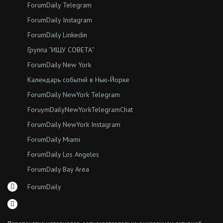
ForumDaily Telegram
ForumDaily Instagram
ForumDaily Linkedin
Группа “ИЩУ СОВЕТА”
ForumDaily New York
Календарь событий в Нью-Йорке
ForumDaily NewYork Telegram
ForuymDailyNewYorkTelegramChat
ForumDaily NewYork Instagram
ForumDaily Miami
ForumDaily Los Angeles
ForumDaily Bay Area
ForumDaily