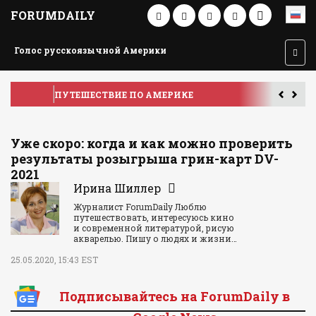
FORUMDAILY
Голос русскоязычной Америки
ПУТЕШЕСТВИЕ ПО АМЕРИКЕ
У
Уже скоро: когда и как можно проверить
результаты розыгрыша грин-карт DV-
2021
Ирина Шиллер
Журналист ForumDaily Люблю
путешествовать, интересуюсь кино
и современной литературой, рисую
акварелью. Пишу о людях и жизни…
25.05.2020, 15:43 EST
Подписывайтесь на ForumDaily в