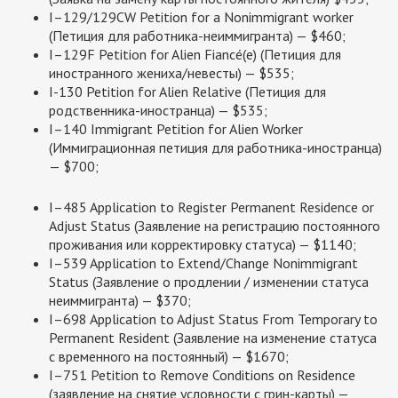
I–129/129CW Petition for a Nonimmigrant worker
(Петиция для работника-неиммигранта) — $460;
I–129F Petition for Alien Fiancé(e) (Петиция для
иностранного жениха/невесты) — $535;
I-130 Petition for Alien Relative (Петиция для
родственника-иностранца) — $535;
I–140 Immigrant Petition for Alien Worker
(Иммиграционная петиция для работника-иностранца)
— $700;
I–485 Application to Register Permanent Residence or
Adjust Status (Заявление на регистрацию постоянного
проживания или корректировку статуса) — $1140;
I–539 Application to Extend/Change Nonimmigrant
Status (Заявление о продлении / изменении статуса
неиммигранта) — $370;
I–698 Application to Adjust Status From Temporary to
Permanent Resident (Заявление на изменение статуса
с временного на постоянный) — $1670;
I–751 Petition to Remove Conditions on Residence
(заявление на снятие условности с грин-карты) —