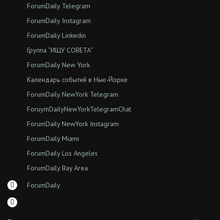
ForumDaily Telegram
ForumDaily Instagram
ForumDaily Linkedin
Группа “ИЩУ СОВЕТА”
ForumDaily New York
Календарь событий в Нью-Йорке
ForumDaily NewYork Telegram
ForuymDailyNewYorkTelegramChat
ForumDaily NewYork Instagram
ForumDaily Miami
ForumDaily Los Angeles
ForumDaily Bay Area
ForumDaily