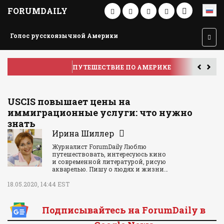
FORUMDAILY
Голос русскоязычной Америки
ПУТЕШЕСТВИЕ ПО АМЕРИКЕ
У
USCIS повышает цены на
иммиграционные услуги: что нужно
знать
Ирина Шиллер
Журналист ForumDaily Люблю
путешествовать, интересуюсь кино
и современной литературой, рисую
акварелью. Пишу о людях и жизни…
18.05.2020, 14:44 EST
Подписывайтесь на ForumDaily в