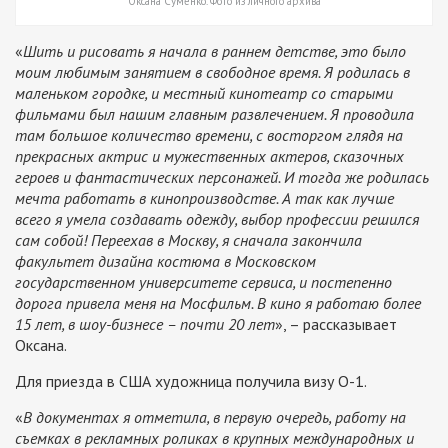
Оксана Суменко. Фото из личного архива
«
Шить и рисовать я начала в раннем детстве, это было
моим любимым занятием в свободное время. Я родилась в
маленьком городке, и местный кинотеатр со старыми
фильмами был нашим главным развлечением. Я проводила
там большое количество времени, с восторгом глядя на
прекрасных актрис и мужественных актеров, сказочных
героев и фантастических персонажей. И тогда же родилась
мечта работать в кинопроизводстве. А так как лучше
всего я умела создавать одежду, выбор профессии решился
сам собой! Переехав в Москву, я сначала закончила
факультет дизайна костюма в Московском
государственном университете сервиса, и постепенно
дорога привела меня на Мосфильм. В кино я работаю более
15 лет, в шоу-бизнесе – почти 20 лет
», – рассказывает
Оксана.
Для приезда в США художница получила визу О-1.
«
В документах я отметила, в первую очередь, работу на
съемках в рекламных роликах в крупных международных и