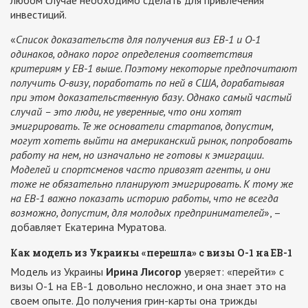
инвестиций.
«
Список доказательств для получения виз ЕВ-1 и О-1
одинаков, однако порог определения соответствия
критериям у ЕВ-1 выше. Поэтому некоторые предпочитают
получить О-визу, поработать по ней в США, дорабатывая
при этом доказательственную базу. Однако самый частый
случай – это люди, не уверенные, что они хотят
эмигрировать. Те же основатели стартапов, допустим,
могут хотеть выйти на американский рынок, попробовать
работу на нем, но изначально не готовы к эмиграции.
Моделей и спортсменов часто привозят агенты, и они
тоже не обязательно планируют эмигрировать. К тому же
на ЕВ-1 важно показать историю работы, что не всегда
возможно, допустим, для молодых предпринимателей
», –
добавляет Екатерина Муратова.
Как модель из Украины «перешла» с визы О-1 на ЕВ-1
Модель из Украины
Ирина Лисогор
уверяет: «перейти» с
визы О-1 на ЕВ-1 довольно несложно, и она знает это на
своем опыте. До получения грин-карты она трижды