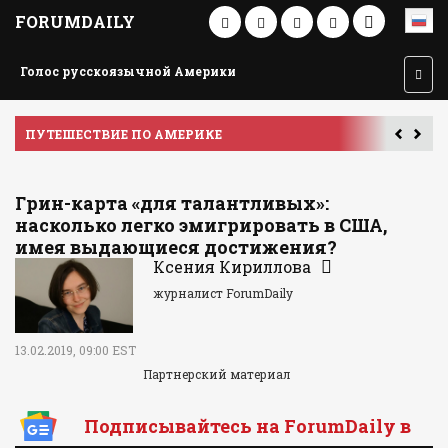
FORUMDAILY
Голос русскоязычной Америки
ПУТЕШЕСТВИЕ ПО АМЕРИКЕ
У
Грин-карта «для талантливых»:
насколько легко эмигрировать в США,
имея выдающиеся достижения?
Ксения Кириллова
журналист ForumDaily
13.02.2019, 09:00 EST
Партнерский материал
Подписывайтесь на ForumDaily в