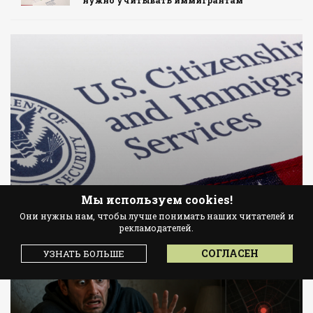
нужно учитывать иммигрантам
Мы используем cookies!
USCIS ПРИЗЫВАЕТ ЖИТЕЛЕЙ США
Они нужны нам, чтобы лучше понимать наших читателей и
ДОНОСИТЬ НА ИММИГРАНТОВ
рекламодателей.
СОГЛАСЕН
УЗНАТЬ БОЛЬШЕ