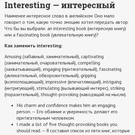
Interesting — интересный
Наименее интересное слово в английском. Оно мало
говорит о том, какую точно эмоцию хотел передать автор.
Что бы вы выбрали: an interesting book (интересную книгу)
или a fascinating book (увлекательную книгу)?
Как заменить interesting:
Amusing (забавный, занимательный), captivating
(занимательный, очаровательный), compelling
(захватывающий), engaging (притягательный), fascinating
(увлекательный, обворожительный), gripping
(всепоглощающий), impressive (впечатляющий), intriguing
(интригующий), stimulating (вызывающий интерес), striking
(поразительный), thought-provoking (наводящий на мысли).
His charm and confidence makes him an engaging
person. — Его обаяние и уверенность делают его
притягательным человеком.
I made a list of five thought-provoking books you
should read. — Я составил список из пяти книг, которые