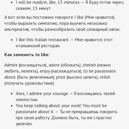
I will be ready in, like, 15 minutes. — Я буду готов через,
скажем, 15 минут.
А вот если вы постоянно говорите I like (Мне нравится),
чтобы выразить симпатию, пора выучить несколько
альтернатив, чтобы разнообразить свой словарный запас.
I like this Italian restaurant. — Мне нравится этот
итальянский ресторан.
Как заменить to like:
Admire (восхищаться), adore (обожать), cherish (нежно
любить, лелеять), enjoy (наслаждаться), to be passionate
about (быть увлечённым), prize (высоко ценить), relish
(получать удовольствие).
Alex, I admire your courage. — Я восхищаюсь твоей
смелостью.
You keep talking about your work! You must be
passionate about it. — Ты не прекращаешь говорить
про свою работу. Должно быть, ты ею страстно
увлечён.