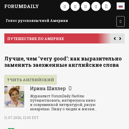
FORUMDAILY
Голос русскоязычной Америки
ПУТЕШЕСТВИЕ ПО АМЕРИКЕ
У
Лучше, чем ‘very good’: как выразительно
заменить заезженные английские слова
УЧИТЬ АНГЛИЙСКИЙ
Ирина Шиллер
Журналист ForumDaily Люблю
путешествовать, интересуюсь кино
и современной литературой, рисую
акварелью. Пишу о людях и жизни…
11.07.2026, 12:30 EST