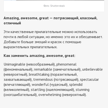
Фото: Shutterstock
Amazing, awesome, great — потрясающий, классный,
отличный
Эти качественные прилагательные можно использовать
почти в любой ситуации, но именно это их и обесценивает.
Добавьте больше эмоций и красок с помощью
выразительных прилагательных.
Как заменить amazing, awesome, great:
Unimaginable (невообразимый), phenomenal
(феноменальный), remarkable (замечательный), unbelievable
(невероятный), breathtaking (поразительный,
захватывающий), tremendous (потрясающий), spectacular
(впечатляющий), wonderful (чудесный), splendid
(великолепный), startling (ошеломляющий), stunning
(сногсшибательный), overwhelming (невероятный).