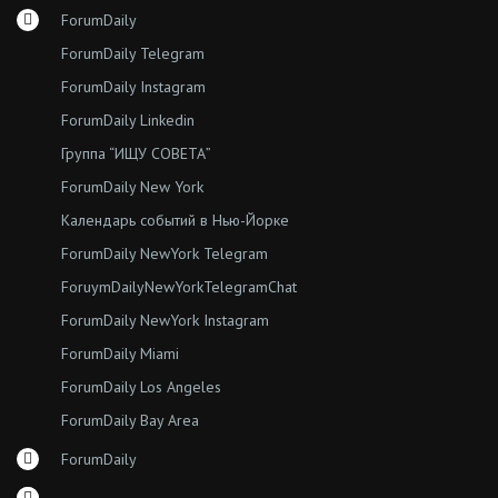
ForumDaily
ForumDaily Telegram
ForumDaily Instagram
ForumDaily Linkedin
Группа “ИЩУ СОВЕТА”
ForumDaily New York
Календарь событий в Нью-Йорке
ForumDaily NewYork Telegram
ForuymDailyNewYorkTelegramChat
ForumDaily NewYork Instagram
ForumDaily Miami
ForumDaily Los Angeles
ForumDaily Bay Area
ForumDaily