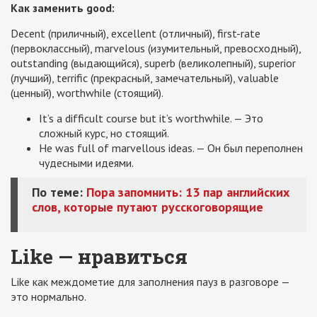
Как заменить good:
Decent (приличный), excellent (отличный), first-rate
(первоклассный), marvelous (изумительный, превосходный),
outstanding (выдающийся), superb (великолепный), superior
(лучший), terrific (прекрасный, замечательный), valuable
(ценный), worthwhile (стоящий).
It’s a difficult course but it’s worthwhile. — Это
сложный курс, но стоящий.
He was full of marvellous ideas. — Он был переполнен
чудесными идеями.
По теме:
Пора запомнить: 13 пар английских
слов, которые путают русскоговорящие
Like — нравиться
Like как междометие для заполнения пауз в разговоре —
это нормально.