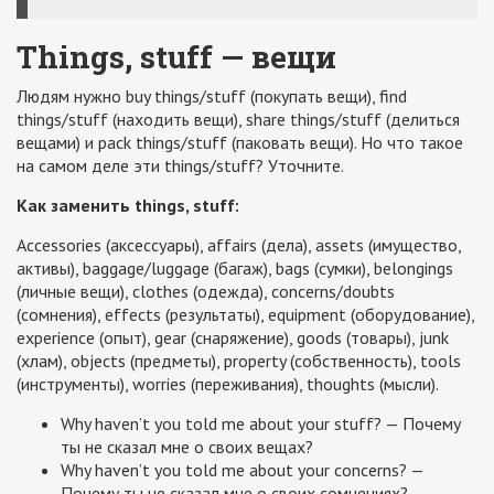
Things, stuff — вещи
Людям нужно buy things/stuff (покупать вещи), find
things/stuff (находить вещи), share things/stuff (делиться
вещами) и pack things/stuff (паковать вещи). Но что такое
на самом деле эти things/stuff? Уточните.
Как заменить things, stuff:
Accessories (аксессуары), affairs (дела), assets (имущество,
активы), baggage/luggage (багаж), bags (сумки), belongings
(личные вещи), clothes (одежда), concerns/doubts
(сомнения), effects (результаты), equipment (оборудование),
experience (опыт), gear (снаряжение), goods (товары), junk
(хлам), objects (предметы), property (собственность), tools
(инструменты), worries (переживания), thoughts (мысли).
Why haven’t you told me about your stuff? — Почему
ты не сказал мне о своих вещах?
Why haven’t you told me about your concerns? —
Почему ты не сказал мне о своих сомнениях?