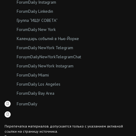
ForumDaily Instagram
ForumDaily Linkedin
Группа “ИЩУ СОВЕТА”
ForumDaily New York
Календарь событий в Нью-Йорке
ForumDaily NewYork Telegram
ForuymDailyNewYorkTelegramChat
ForumDaily NewYork Instagram
ForumDaily Miami
ForumDaily Los Angeles
ForumDaily Bay Area
ForumDaily
Перепечатка материалов допускается только с указанием активной
ссылки на страницу источника.