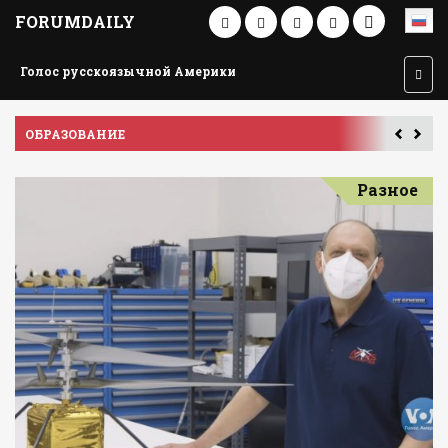
FORUMDAILY
Голос русскоязычной Америки
ПУТЕШЕСТВИЕ ПО АМЕРИКЕ
У
Разное