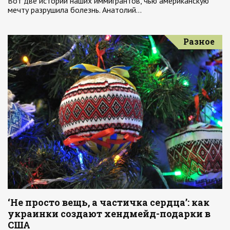
Вот две истории наших иммигрантов, чью американскую
мечту разрушила болезнь. Анатолий…
Разное
‘Не просто вещь, а частичка сердца’: как
украинки создают хендмейд-подарки в
США