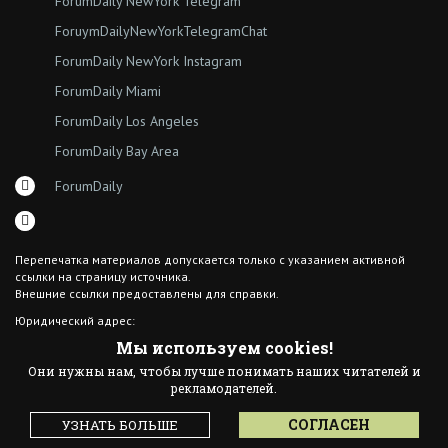
ForumDaily NewYork Telegram
ForuymDailyNewYorkTelegramChat
ForumDaily NewYork Instagram
ForumDaily Miami
ForumDaily Los Angeles
ForumDaily Bay Area
ForumDaily
Перепечатка материалов допускается только с указанием активной
ссылки на страницу источника.
Внешние ссылки предоставлены для справки.
Юридический адрес:
7308 18th Ave
Мы используем cookies!
Brooklyn NY 11204
Они нужны нам, чтобы лучше понимать наших читателей и
© 2015 ForumDaily inc.
рекламодателей.
All Rights Reserved
Designed By иskra*
СОГЛАСЕН
УЗНАТЬ БОЛЬШЕ