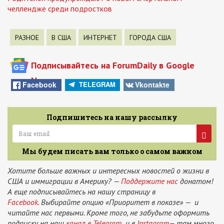
челлендже среди подростков
РАЗНОЕ
В США
ИНТЕРНЕТ
ГОРОДА США
Подписывайтесь на ForumDaily в Google
News
Facebook
Vkontakte
TELEGRAM
Подпишитесь на нашу рассылку
Мы будем писать вам только о самом важном
Хотите больше важных и интересных новостей о жизни в
США и иммиграции в Америку? —
Поддержите нас
донатом!
А еще подписывайтесь на нашу страницу в
Facebook.
Выбирайте опцию «Приоритет в показе» — и
читайте нас первыми. Кроме того, не забудьте оформить
подписку на наш
канал в Telegram
и в
Instagram
— там много