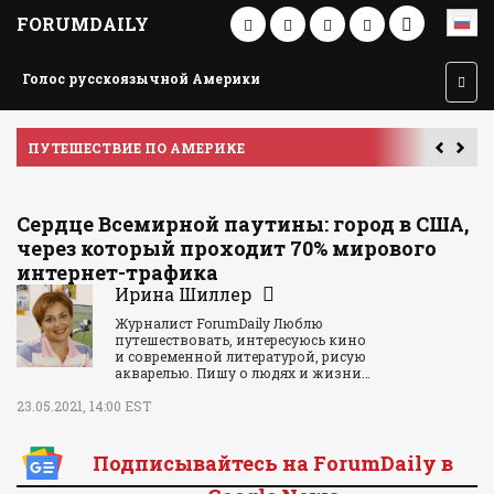
FORUMDAILY
Голос русскоязычной Америки
ПУТЕШЕСТВИЕ ПО АМЕРИКЕ
У
Сердце Всемирной паутины: город в США,
через который проходит 70% мирового
интернет-трафика
Ирина Шиллер
Журналист ForumDaily Люблю
путешествовать, интересуюсь кино
и современной литературой, рисую
акварелью. Пишу о людях и жизни…
23.05.2021, 14:00 EST
Подписывайтесь на ForumDaily в