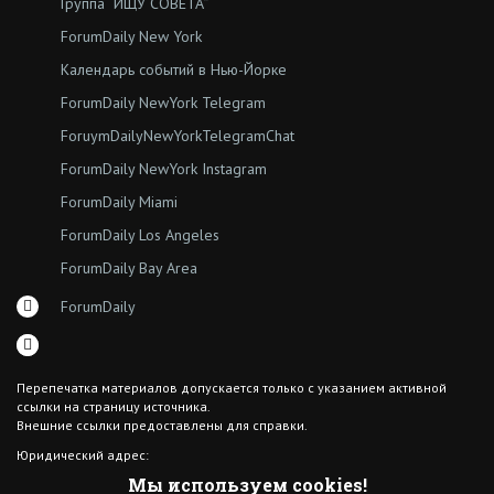
Группа “ИЩУ СОВЕТА”
ForumDaily New York
Календарь событий в Нью-Йорке
ForumDaily NewYork Telegram
ForuymDailyNewYorkTelegramChat
ForumDaily NewYork Instagram
ForumDaily Miami
ForumDaily Los Angeles
ForumDaily Bay Area
ForumDaily
Перепечатка материалов допускается только с указанием активной
ссылки на страницу источника.
Внешние ссылки предоставлены для справки.
Юридический адрес:
7308 18th Ave
Мы используем cookies!
Brooklyn NY 11204