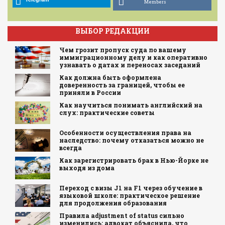
Members
ВЫБОР РЕДАКЦИИ
Чем грозит пропуск суда по вашему
иммиграционному делу и как оперативно
узнавать о датах и переносах заседаний
Как должна быть оформлена
доверенность за границей, чтобы ее
приняли в России
Как научиться понимать английский на
слух: практические советы
Особенности осуществления права на
наследство: почему отказаться можно не
всегда
Как зарегистрировать брак в Нью-Йорке не
выходя из дома
Переход с визы J1 на F1 через обучение в
языковой школе: практическое решение
для продолжения образования
Правила adjustment of status сильно
изменились: адвокат объяснила, что