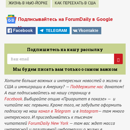
ЖИЗНЬ В НЬЮ-ЙОРКЕ
КАК ПЕРЕЕХАТЬ В США
Подписывайтесь на ForumDaily в Google
News
Facebook
Vkontakte
TELEGRAM
Подпишитесь на нашу рассылку
Мы будем писать вам только о самом важном
Хотите больше важных и интересных новостей о жизни в
США и иммиграции в Америку? —
Поддержите нас
донатом!
А еще подписывайтесь на нашу страницу в
Facebook.
Выбирайте опцию «Приоритет в показе» — и
читайте нас первыми. Кроме того, не забудьте оформить
подписку на наш
канал в Telegram
и в
Instagram
— там много
интересного. И присоединяйтесь к тысячам
читателей
ForumDaily New York
— там вас ждет масса
интересной и позитивной информации о жизни в