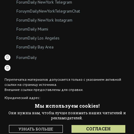
ForumDaily NewYork Telegram
ForuymDailyNewYorkTelegramChat
ForumDaily NewYork Instagram
ForumDaily Miami
ForumDaily Los Angeles
ForumDaily Bay Area
ForumDaily
Перепечатка материалов допускается только с указанием активной
ссылки на страницу источника.
Внешние ссылки предоставлены для справки.
Юридический адрес:
7308 18th Ave
Мы используем cookies!
Brooklyn NY 11204
Они нужны нам, чтобы лучше понимать наших читателей и
© 2015 ForumDaily inc.
рекламодателей.
All Rights Reserved
Designed By иskra*
СОГЛАСЕН
УЗНАТЬ БОЛЬШЕ