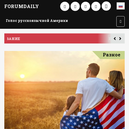
FORUMDAILY
Голос русскоязычной Америки
ПУТЕШЕСТВИЕ ПО АМЕРИКЕ
У
Разное