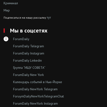
Криминал
Мир
тут
Подписаться на нашу рассылку
Мы в соцсетях
ForumDaily
ForumDaily Telegram
ForumDaily Instagram
ForumDaily Linkedin
Группа “ИЩУ СОВЕТА”
ForumDaily New York
Календарь событий в Нью-Йорке
ForumDaily NewYork Telegram
ForuymDailyNewYorkTelegramChat
ForumDaily NewYork Instagram