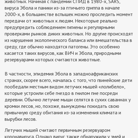
животных. Начиная с пандемии СПИД в 1980-х, SARS,
вируса Эбола и паники из-за птичьего гриппа в начале
2000-х, в большинстве вспышек можно проследить момент
передачи от животных к людям. Некоторые реально
предупредить соблюдением гигиены и регулярными
проверками рынков диких животных. Но другие происходят
из нарушения экологического баланса или вмешательства в
среду, где обычно находятся патогены. Это особенно
касается таких вирусов, как ВИЧ и Эбола, природными
резервуарами которых считаются животные.
В частности, эпидемия Эбола в западноафриканских
странах, скорее всего, началась с того, что гвинейские дети
пообедали местным видом летучих мышей «лолибело»,
которые устроили себе гнездо в гнилом пне посреди
деревни. Обычно летучие мыши селятся в сухих саваннах у
кромки лесов, но, похоже, вынуждены покидать свою
привычную среду обитания из-за изменения климата и
вырубки лесов.
Летучих мышей считают первичным резервуаром
коронавируса. Однако вирус также обнаружили у змей и