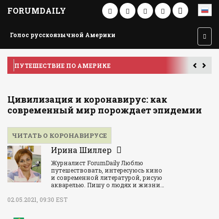
FORUMDAILY
Голос русскоязычной Америки
ПУТЕШЕСТВИЕ ПО АМЕРИКЕ
У
Цивилизация и коронавирус: как
современный мир порождает эпидемии
ЧИТАТЬ О КОРОНАВИРУСЕ
Ирина Шиллер
Журналист ForumDaily Люблю
путешествовать, интересуюсь кино
и современной литературой, рисую
акварелью. Пишу о людях и жизни…
02.05.2021, 09:30 EST