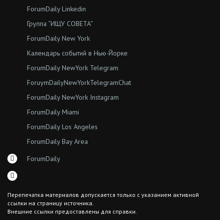
ForumDaily Linkedin
Группа “ИЩУ СОВЕТА”
ForumDaily New York
Календарь событий в Нью-Йорке
ForumDaily NewYork Telegram
ForuymDailyNewYorkTelegramChat
ForumDaily NewYork Instagram
ForumDaily Miami
ForumDaily Los Angeles
ForumDaily Bay Area
ForumDaily
Перепечатка материалов допускается только с указанием активной
ссылки на страницу источника.
Внешние ссылки предоставлены для справки.