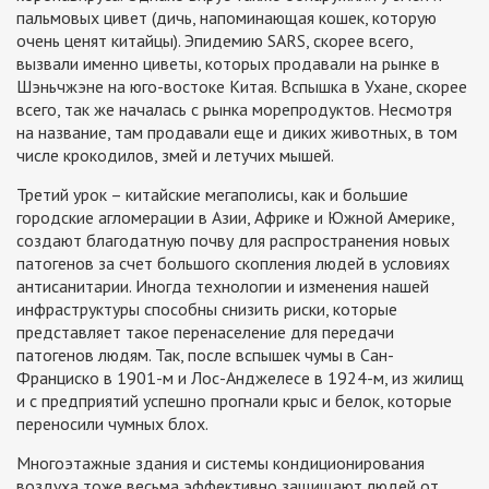
пальмовых цивет (дичь, напоминающая кошек, которую
очень ценят китайцы). Эпидемию SARS, скорее всего,
вызвали именно циветы, которых продавали на рынке в
Шэньчжэне на юго-востоке Китая. Вспышка в Ухане, скорее
всего, так же началась с рынка морепродуктов. Несмотря
на название, там продавали еще и диких животных, в том
числе крокодилов, змей и летучих мышей.
Третий урок – китайские мегаполисы, как и большие
городские агломерации в Азии, Африке и Южной Америке,
создают благодатную почву для распространения новых
патогенов за счет большого скопления людей в условиях
антисанитарии. Иногда технологии и изменения нашей
инфраструктуры способны снизить риски, которые
представляет такое перенаселение для передачи
патогенов людям. Так, после вспышек чумы в Сан-
Франциско в 1901-м и Лос-Анджелесе в 1924-м, из жилищ
и с предприятий успешно прогнали крыс и белок, которые
переносили чумных блох.
Многоэтажные здания и системы кондиционирования
воздуха тоже весьма эффективно защищают людей от