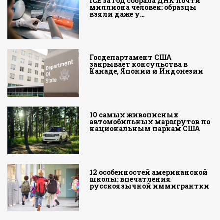
ICE за год собрала ДНК почти
миллиона человек: образцы
взяли даже у…
Госдепартамент США
закрывает консульства в
Канаде, Японии и Индонезии
10 самых живописных
автомобильных маршрутов по
национальным паркам США
12 особенностей американской
школы: впечатления
русскоязычной иммигрантки