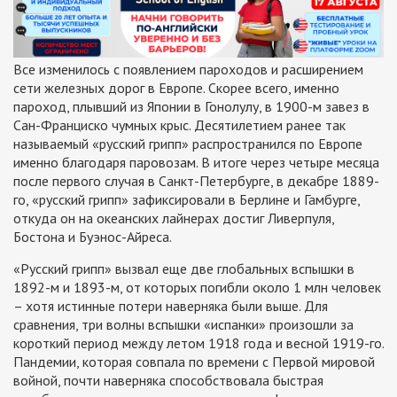
Все изменилось с появлением пароходов и расширением
сети железных дорог в Европе. Скорее всего, именно
пароход, плывший из Японии в Гонолулу, в 1900-м завез в
Сан-Франциско чумных крыс. Десятилетием ранее так
называемый «русский грипп» распространился по Европе
именно благодаря паровозам. В итоге через четыре месяца
после первого случая в Санкт-Петербурге, в декабре 1889-
го, «русский грипп» зафиксировали в Берлине и Гамбурге,
откуда он на океанских лайнерах достиг Ливерпуля,
Бостона и Буэнос-Айреса.
«Русский грипп» вызвал еще две глобальных вспышки в
1892-м и 1893-м, от которых погибли около 1 млн человек
– хотя истинные потери наверняка были выше. Для
сравнения, три волны вспышки «испанки» произошли за
короткий период между летом 1918 года и весной 1919-го.
Пандемии, которая совпала по времени с Первой мировой
войной, почти наверняка способствовала быстрая