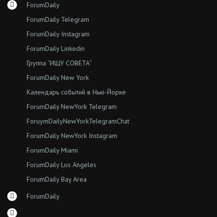
ForumDaily
ForumDaily Telegram
ForumDaily Instagram
ForumDaily Linkedin
Группа “ИЩУ СОВЕТА”
ForumDaily New York
Календарь событий в Нью-Йорке
ForumDaily NewYork Telegram
ForuymDailyNewYorkTelegramChat
ForumDaily NewYork Instagram
ForumDaily Miami
ForumDaily Los Angeles
ForumDaily Bay Area
ForumDaily