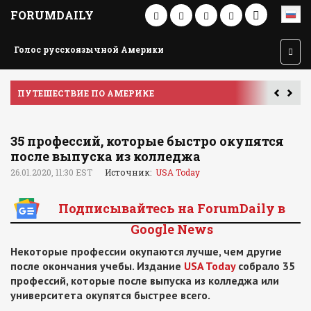
FORUMDAILY
Голос русскоязычной Америки
ПУТЕШЕСТВИЕ ПО АМЕРИКЕ
У
35 профессий, которые быстро окупятся
после выпуска из колледжа
26.01.2020, 11:30 EST
Источник:
USA Today
Подписывайтесь на ForumDaily в
Google News
Некоторые профессии окупаются лучше, чем другие
после окончания учебы. Издание
USA Today
собрало 35
профессий, которые после выпуска из колледжа или
университета окупятся быстрее всего.