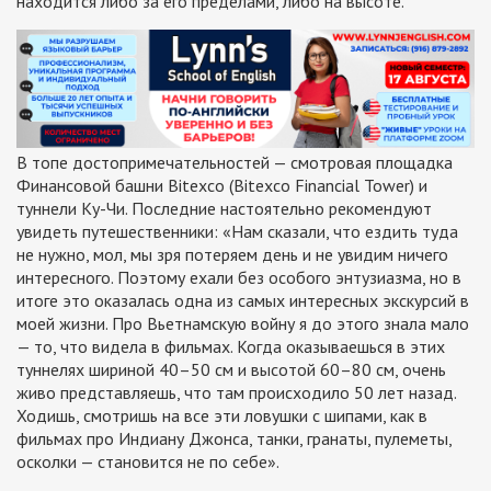
находится либо за его пределами, либо на высоте.
В топе достопримечательностей — смотровая площадка
Финансовой башни Bitexco (Bitexco Financial Tower) и
туннели Ку-Чи. Последние настоятельно рекомендуют
увидеть путешественники: «Нам сказали, что ездить туда
не нужно, мол, мы зря потеряем день и не увидим ничего
интересного. Поэтому ехали без особого энтузиазма, но в
итоге это оказалась одна из самых интересных экскурсий в
моей жизни. Про Вьетнамскую войну я до этого знала мало
— то, что видела в фильмах. Когда оказываешься в этих
туннелях шириной 40–50 см и высотой 60–80 см, очень
живо представляешь, что там происходило 50 лет назад.
Ходишь, смотришь на все эти ловушки с шипами, как в
фильмах про Индиану Джонса, танки, гранаты, пулеметы,
осколки — становится не по себе».