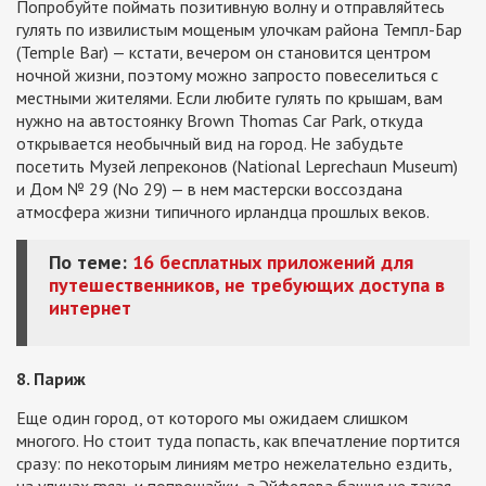
Попробуйте поймать позитивную волну и отправляйтесь
гулять по извилистым мощеным улочкам района Темпл-Бар
(Temple Bar) — кстати, вечером он становится центром
ночной жизни, поэтому можно запросто повеселиться с
местными жителями. Если любите гулять по крышам, вам
нужно на автостоянку Brown Thomas Car Park, откуда
открывается необычный вид на город. Не забудьте
посетить Музей лепреконов (National Leprechaun Museum)
и Дом № 29 (No 29) — в нем мастерски воссоздана
атмосфера жизни типичного ирландца прошлых веков.
По теме:
16 бесплатных приложений для
путешественников, не требующих доступа в
интернет
8. Париж
Еще один город, от которого мы ожидаем слишком
многого. Но стоит туда попасть, как впечатление портится
сразу: по некоторым линиям метро нежелательно ездить,
на улицах грязь и попрошайки, а Эйфелева башня не такая