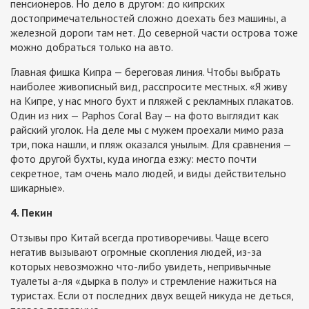
пенсионеров. Но дело в другом: до кипрских
достопримечательностей сложно доехать без машины, а
железной дороги там нет. До северной части острова тоже
можно добраться только на авто.
Главная фишка Кипра — береговая линия. Чтобы выбрать
наиболее живописный вид, расспросите местных. «Я живу
на Кипре, у нас много бухт и пляжей с рекламных плакатов.
Один из них — Paphos Coral Bay — на фото выглядит как
райский уголок. На деле мы с мужем проехали мимо раза
три, пока нашли, и пляж оказался унылым. Для сравнения —
фото другой бухты, куда иногда езжу: место почти
секретное, там очень мало людей, и виды действительно
шикарные».
4. Пекин
Отзывы про Китай всегда противоречивы. Чаще всего
негатив вызывают огромные скопления людей, из-за
которых невозможно что-либо увидеть, непривычные
туалеты а-ля «дырка в полу» и стремление нажиться на
туристах. Если от последних двух вещей никуда не деться,