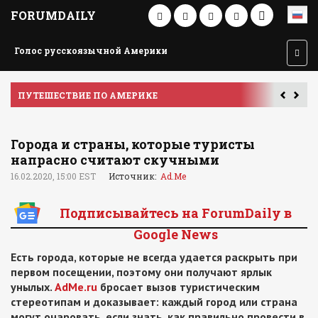
FORUMDAILY
Голос русскоязычной Америки
ПУТЕШЕСТВИЕ ПО АМЕРИКЕ
У
Города и страны, которые туристы
напрасно считают скучными
16.02.2020, 15:00 EST
Источник:
Ad.Me
Подписывайтесь на ForumDaily в
Google News
Есть города, которые не всегда удается раскрыть при
первом посещении, поэтому они получают ярлык
унылых.
AdMe.ru
бросает вызов туристическим
стереотипам и доказывает: каждый город или страна
могут очаровать, если знать, как правильно провести в