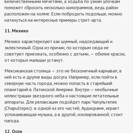
величественными мечетями, а ходьба по узким улочкам
поможет сбросить несколько килограммов, ведь район
расположен на холме. Если побродить подольше, можно
наткнуться на интересные примеры стрит-арта.
11. Мехико
Мехико характеризуют как шумный, надоедающий и
эклектичный. Одна из причин, по которым сюда не
советуют приезжать, особенно с детьми, — обилие красок,
от которых малыши устанут.
Мексиканская столица — это не бесконечный карнавал, в
ней есть и другие виды досуга. Например, если пойти в
северную часть города, можно попасть в старейший
планетарий в Латинской Америке. Внутри — необычные
иллюстрации звездного неба и настоящие летательные
аппараты. Для релаксации подойдет парк Чапультепек
(Chapultepec): в одной из его частей, Аудиораме, играет
успокаивающая музыка, а в другой, изолированной, стоит
пагода.
12. Осло