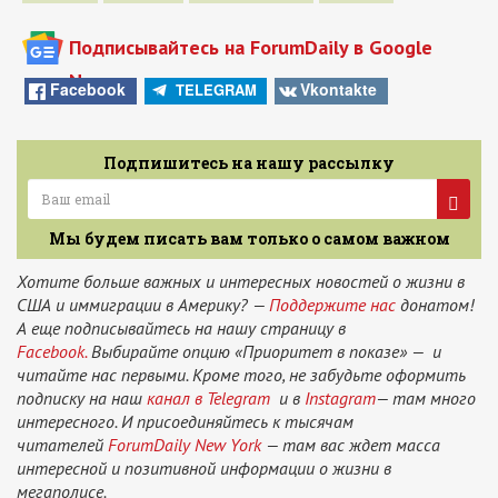
Подписывайтесь на ForumDaily в Google
News
Facebook
Vkontakte
TELEGRAM
Подпишитесь на нашу рассылку
Мы будем писать вам только о самом важном
Хотите больше важных и интересных новостей о жизни в
США и иммиграции в Америку? —
Поддержите нас
донатом!
А еще подписывайтесь на нашу страницу в
Facebook.
Выбирайте опцию «Приоритет в показе» — и
читайте нас первыми. Кроме того, не забудьте оформить
подписку на наш
канал в Telegram
и в
Instagram
— там много
интересного. И присоединяйтесь к тысячам
читателей
ForumDaily New York
— там вас ждет масса
интересной и позитивной информации о жизни в
мегаполисе.