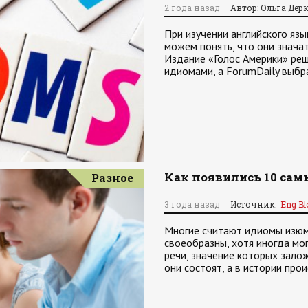
2 года назад
Автор: Ольга Дер
При изучении английского язы
можем понять, что они значат
Издание «Голос Америки» реш
идиомами, а ForumDaily выбр
Как появились 10 са
Разное
3 года назад
Источник:
Eng Bl
Многие считают идиомы изюми
своеобразны, хотя иногда мо
речи, значение которых залож
они состоят, а в истории пр