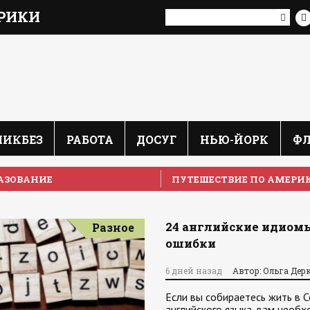
РИКИ
ЛИКБЕЗ
РАБОТА
ДОСУГ
НЬЮ-ЙОРК
Ф
АЗОВАНИЕ
ПУТЕШЕСТВИЕ ПО АМЕРИ
24 английские идиомы
Разное
ошибки
6 дней назад
Автор: Ольга Дер
Если вы собираетесь жить в 
английского языка, вам необ