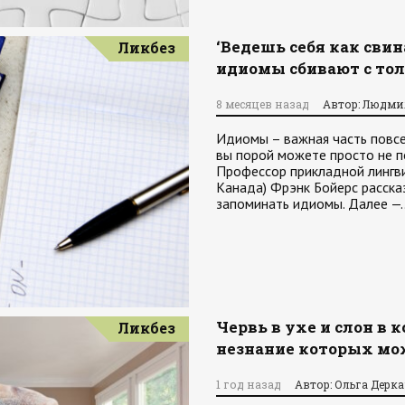
‘Ведешь себя как сви
Ликбез
идиомы сбивают с тол
8 месяцев назад
Автор: Людми
Идиомы – важная часть повсе
вы порой можете просто не п
Профессор прикладной лингви
Канада) Фрэнк Бойерс рассказ
запоминать идиомы. Далее —
Червь в ухе и слон в 
Ликбез
незнание которых мо
1 год назад
Автор: Ольга Дерк