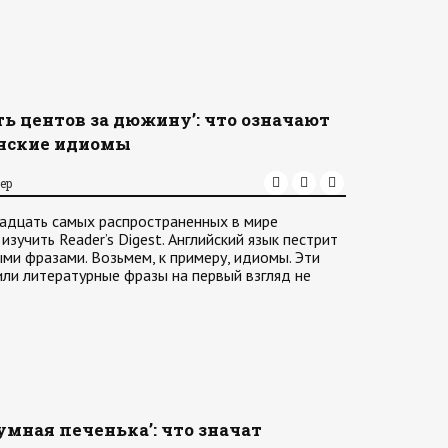
ять центов за дюжину’: что означают
нские идиомы
ер
надцать самых распространенных в мире
зучить Reader’s Digest. Английский язык пестрит
и фразами. Возьмем, к примеру, идиомы. Эти
ли литературные фразы на первый взгляд не
умная печенька’: что значат