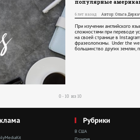
популярные америка
6 лет назад
Автор: Ольга Дерка
При изучении английского язы
сложностями при переводе у
на своей странице в Instagr
фразеологизмы. Under the we
большинство других землян, 
0 - 10 из 10
клама
Рубрики
В США
lyMediaKit
Позитив