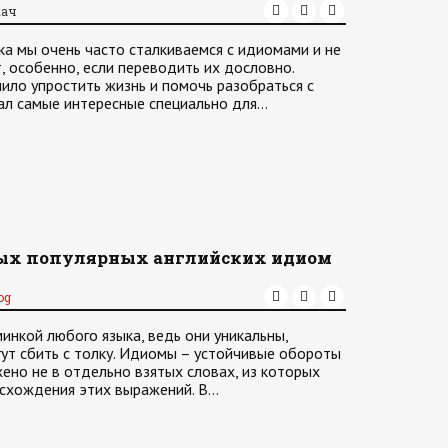
кач
ка мы очень часто сталкиваемся с идиомами и не
, особенно, если переводить их дословно.
ило упростить жизнь и помочь разобраться с
ал самые интересные специально для…
мых популярных английских идиом
og
нкой любого языка, ведь они уникальны,
гут сбить с толку. Идиомы – устойчивые обороты
ено не в отдельно взятых словах, из которых
оисхождения этих выражений. В…