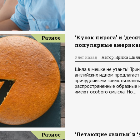
‘Кусок пирога’ и ‘дес
Разное
популярные америка
5 лет назад
Автор: Ирина Шилл
Шила в мешке не утаить! Три
английских идиом предлагает и
причудливыми заимствованным
распространенные образные и
имеют особого смысла. Но…
‘Летающие свиньи’ и ‘
Разное