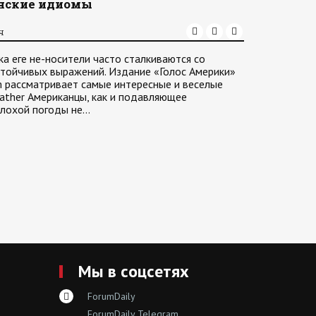
нские идиомы
ч
ка еге не-носители часто сталкиваются со
стойчивых выражений. Издание «Голос Америки»
am рассматривает самые интересные и веселые
ather Американцы, как и подавляющее
плохой погоды не…
Мы в соцсетях
ForumDaily
ForumDaily Telegram