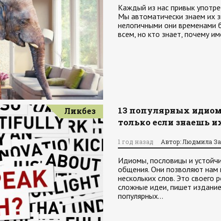
Каждый из нас привык употре
Мы автоматически знаем их з
нелогичными они временами б
всем, но кто знает, почему и
13 популярных идиом
Ликбез
только если знаешь 
1 год назад
Автор: Людмила З
Идиомы, пословицы и устойч
общения. Они позволяют нам
нескольких слов. Это своего
сложные идеи, пишет издание
популярных…