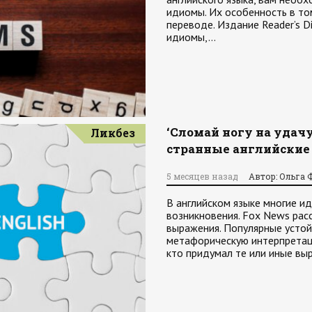
идиомы. Их особенность в то
переводе. Издание Reader’s 
идиомы,…
‘Сломай ногу на удачу
Ликбез
странные английски
5 месяцев назад
Автор: Ольга 
В английском языке многие и
возникновения. Fox News рас
выражения. Популярные усто
метафорическую интерпретаци
кто придумал те или иные вы