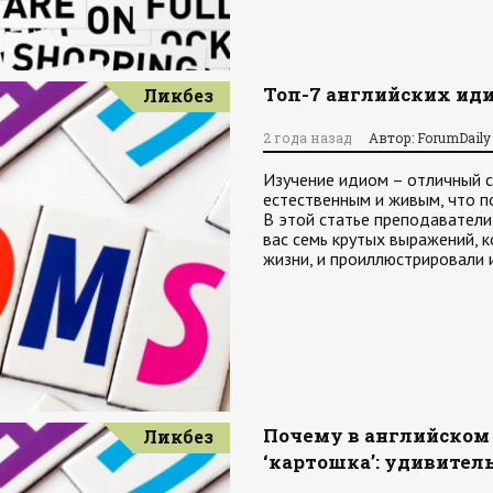
Топ-7 английских ид
Ликбез
2 года назад
Автор: ForumDaily
Изучение идиом – отличный с
естественным и живым, что по
В этой статье преподаватели
вас семь крутых выражений, 
жизни, и проиллюстрировали 
Почему в английском ‘
Ликбез
‘картошка’: удивите