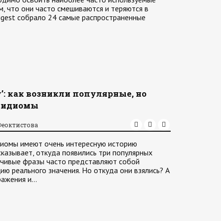
м, что они часто смешиваются и теряются в
Digest собрало 24 самые распространенные
’: как возникли популярные, но
е идиомы
Феоктистова
диомы имеют очень интересную историю
сказывает, откуда появились три популярных
йчивые фразы часто представляют собой
ю реального значения. Но откуда они взялись? А
ражения и…