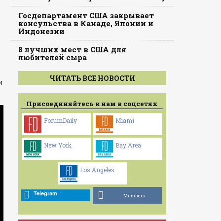
Госдепартамент США закрывает
консульства в Канаде, Японии и
Индонезии
8 лучших мест в США для
любителей сыра
ЧИТАТЬ ВСЕ НОВОСТИ
и
Присоединяйтесь к нам в соцсетях
ForumDaily
Miami
New York
Bay Area
Los Angeles
Telegram
Members