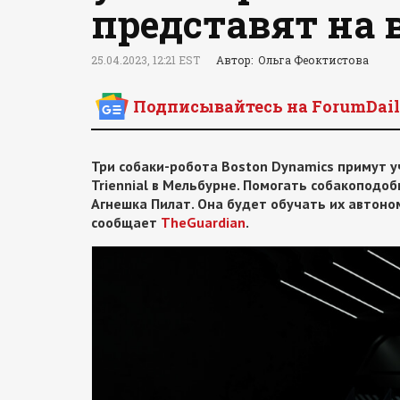
представят на 
25.04.2023, 12:21 EST
Автор: Ольга Феоктистова
Подписывайтесь на ForumDail
Три собаки-робота Boston Dynamics примут у
Triennial в Мельбурне. Помогать собакоподо
Агнешка Пилат. Она будет обучать их автоно
сообщает
TheGuardian
.