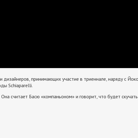
и дизайнеров, принимающих участие в триеннале, наряду с Йок
ы Schiaparelli.
 Она считает Басю «компаньоном» и говорит, что будет скучать