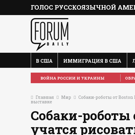
ГОЛОС РУССКОЯЗЫЧНОЙ АМЕ
В США
ИММИГРАЦИЯ В США
ВОЙНА РОССИИ И УКРАИНЫ
ОБР
Главная
Мир
Собаки-роботы от Boston
выставке
Собаки-роботы 
учатся рисоват