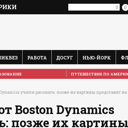
РИКИ
ЛИКБЕЗ
РАБОТА
ДОСУГ
НЬЮ-ЙОРК
Ф
АЗОВАНИЕ
ПУТЕШЕСТВИЕ ПО АМЕРИ
 Dynamics учатся рисовать: позже их картины представят на
от Boston Dynamics
ь: позже их картин