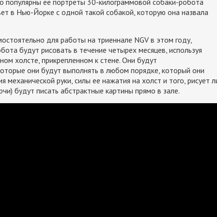
но популярны ее портреты 30-килограммовой собаки-робота
вет в Нью-Йорке с одной такой собакой, которую она назвала
остоятельно для работы на триеннале NGV в этом году,
обота будут рисовать в течение четырех месяцев, используя
ном холсте, прикрепленном к стене. Они будут
оторые они будут выполнять в любом порядке, который они
 механической руки, силы ее нажатия на холст и того, рисует л
Арчи) будут писать абстрактные картины прямо в зале.