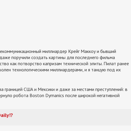
лекоммуникационный миллиардер Крейг Маккоу и бывший
даже поручили создать картины для последнего фильма
ство как потворство капризам технической элиты. Пилат ранее
доволен технологическими миллиардерами, и я танцую под их
а границей США и Мексики и даже за местами преступлений: в
ернуло робота Boston Dymanics после широкой негативной
aily
!
?