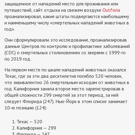
защищенное от нападений место для проживания или
путешествий, сайт отдыха на свежем воздухе
Outforia
проанализировал, какие штаты подвергаются наибольшему
и наименьшему числу «смертельных нападений животных в
год».
Они сформулировали это исследование, проанализировав
данные Центров по контролю и профилактике заболеваний
(CDC) о смертельных столкновениях со зверями с 1999-го
по 2019 год.
На первом месте по шкале нападений животных оказался
Техас, где за эти два десятилетия погибло 520 человек,
что эквивалентно 26 смертельным исходам от животных в
год. Калифорния заняла второе место зарегистрировав в
общей сложности 299 смертей за этот период, за ней
следует Флорида (247). Нью-Йорк в этом списке занимает
10-ю позицию (124):
Техас — 520
Калифорния — 299
Флорида — 247