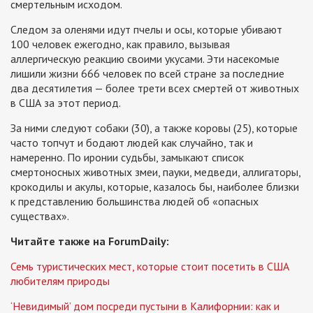
смертельным исходом.
Следом за оленями идут пчелы и осы, которые убивают
100 человек ежегодно, как правило, вызывая
аллергическую реакцию своими укусами. Эти насекомые
лишили жизни 666 человек по всей стране за последние
два десятилетия — более трети всех смертей от животных
в США за этот период.
За ними следуют собаки (30), а также коровы (25), которые
часто топчут и бодают людей как случайно, так и
намеренно. По иронии судьбы, замыкают список
смертоносных животных змеи, пауки, медведи, аллигаторы,
крокодилы и акулы, которые, казалось бы, наиболее близки
к представлению большинства людей об «опасных
существах».
Читайте также на ForumDaily:
Семь туристических мест, которые стоит посетить в США
любителям природы
‘Невидимый’ дом посреди пустыни в Калифорнии: как и