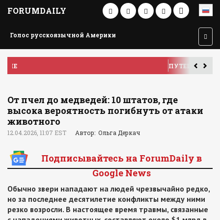
FORUMDAILY
Голос русскоязычной Америки
ПУТЕШЕСТВИЕ ПО АМЕРИКЕ
У
От пчел до медведей: 10 штатов, где
высока вероятность погибнуть от атаки
животного
12.04.2026, 11:07 EST
Автор: Ольга Деркач
Подписывайтесь на ForumDaily в
Google News
Обычно звери нападают на людей чрезвычайно редко,
но за последнее десятилетие конфликты между ними
резко возросли. В настоящее время травмы, связанные
с нападениями животных, составляют около $1 млрд в