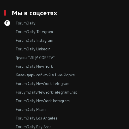
Мы в соцсетях
ForumDaily
ForumDaily Telegram
ForumDaily Instagram
ForumDaily Linkedin
Группа “ИЩУ СОВЕТА”
ForumDaily New York
Календарь событий в Нью-Йорке
ForumDaily NewYork Telegram
ForuymDailyNewYorkTelegramChat
ForumDaily NewYork Instagram
ForumDaily Miami
ForumDaily Los Angeles
ForumDaily Bay Area