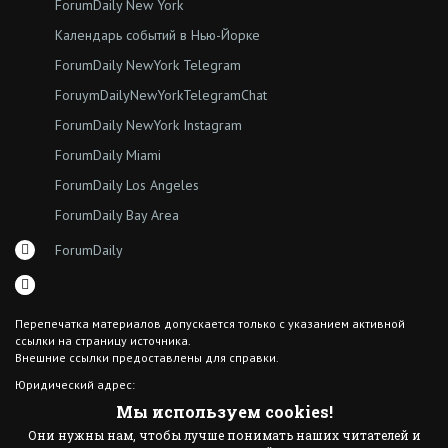
ForumDaily New York
Календарь событий в Нью-Йорке
ForumDaily NewYork Telegram
ForuymDailyNewYorkTelegramChat
ForumDaily NewYork Instagram
ForumDaily Miami
ForumDaily Los Angeles
ForumDaily Bay Area
ForumDaily
Перепечатка материалов допускается только с указанием активной
ссылки на страницу источника.
Внешние ссылки предоставлены для справки.
Юридический адрес:
7308 18th Ave
Мы используем cookies!
Brooklyn NY 11204
Они нужны нам, чтобы лучше понимать наших читателей и
© 2015 ForumDaily inc.