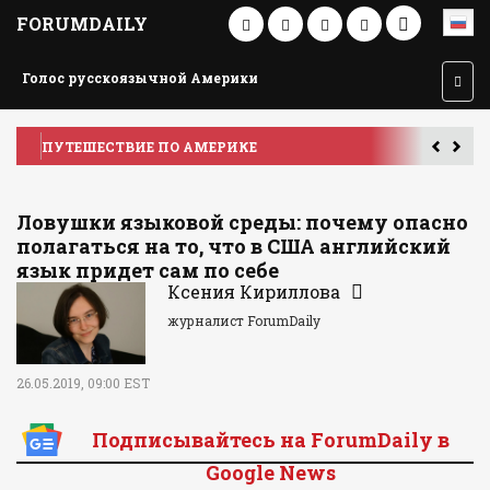
FORUMDAILY
Голос русскоязычной Америки
ПУТЕШЕСТВИЕ ПО АМЕРИКЕ
У
Ловушки языковой среды: почему опасно
полагаться на то, что в США английский
язык придет сам по себе
Ксения Кириллова
журналист ForumDaily
26.05.2019, 09:00 EST
Подписывайтесь на ForumDaily в
Google News