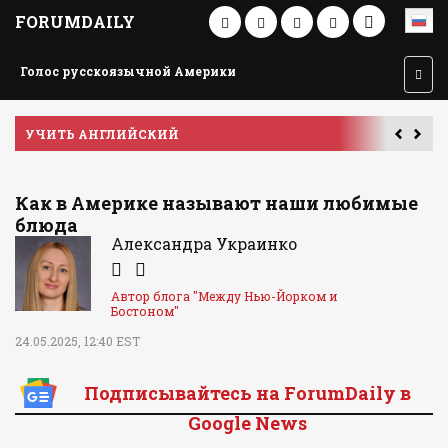
FORUMDAILY
Голос русскоязычной Америки
УЧИТЬ АНГЛИЙСКИЙ
Как в Америке называют наши любимые
блюда
Александра Украинко
Автор блога "Между Нью-Йорком и
Бостоном"
24.05.2025, 12:40 EST
Подписывайтесь на ForumDaily в
Google News