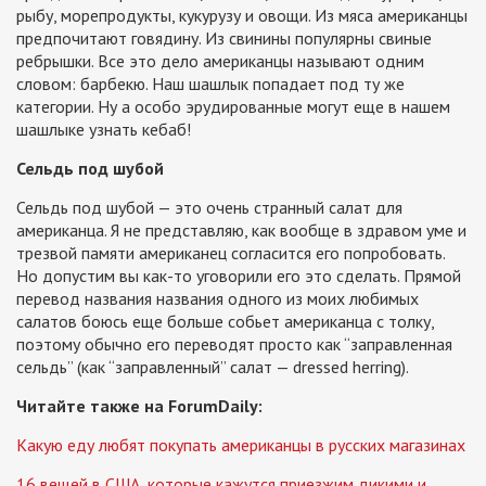
рыбу, морепродукты, кукурузу и овощи. Из мяса американцы
предпочитают говядину. Из свинины популярны свиные
ребрышки. Все это дело американцы называют одним
словом: барбекю. Наш шашлык попадает под ту же
категории. Ну а особо эрудированные могут еще в нашем
шашлыке узнать кебаб!
Сельдь под шубой
Сельдь под шубой — это очень странный салат для
американца. Я не представляю, как вообще в здравом уме и
трезвой памяти американец согласится его попробовать.
Но допустим вы как-то уговорили его это сделать. Прямой
перевод названия названия одного из моих любимых
салатов боюсь еще больше собьет американца с толку,
поэтому обычно его переводят просто как “заправленная
сельдь” (как “заправленный” салат — dressed herring).
Читайте также на ForumDaily:
Какую еду любят покупать американцы в русских магазинах
16 вещей в США, которые кажутся приезжим дикими и