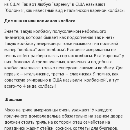
из США! Так вот любую “варенку” в США называют
“болонья”, как известный вид итальянской вареной колбасы.
Домашняя или копченая колбаса
Знаете, такую колбаску полуколечком небольшого
диаметра, которая бывает как подкопченая так и нет?
Такую колбаску американцы тоже называют на польский
манер “келбаса” или “келбасы”. Рядовые американцы не
очень любят разбираться в сортах колбасы. Вся “варенка” у
них: болонья. А среди вяленых, копченых и подобных
колбас они знают только пепперони, салями и келбасу. Две
первых — итальянские, третья — славянская. Я помню, как
советскую эмиграцию в США называли “колбасной”, а тут
всего-то 4 вида колбасы!
Шашлык
Мясо на гриле американцы очень уважают! У каждого
приличного домовладельца обязательно на заднем дворе
должен стоять гриль, на котором отец семейства на
праздники жарит стейки, сосиски, котлеты для бургеров,