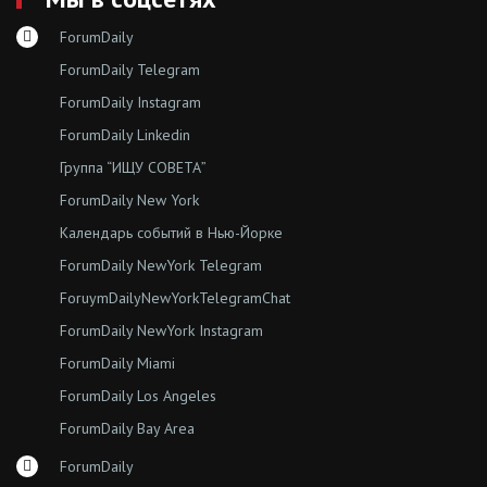
ForumDaily
ForumDaily Telegram
ForumDaily Instagram
ForumDaily Linkedin
Группа “ИЩУ СОВЕТА”
ForumDaily New York
Календарь событий в Нью-Йорке
ForumDaily NewYork Telegram
ForuymDailyNewYorkTelegramChat
ForumDaily NewYork Instagram
ForumDaily Miami
ForumDaily Los Angeles
ForumDaily Bay Area
ForumDaily