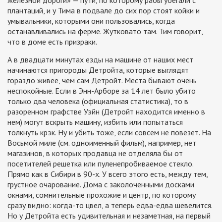
железной дороги» — пути, по которому рабы убегали с
плантаций, и у Тима в подвале до сих пор стоят койки и
умывальники, которыми они пользовались, когда
останавливались на ферме. Жутковато там. Тим говорит,
что в доме есть призраки.
А в двадцати минутах езды на машине от наших мест
начинаются пригороды Детройта, которые выглядят
гораздо живее, чем сам Детройт. Места бывают очень
неспокойные. Если в Энн-Арборе за 14 лет было убито
только два человека (официальная статистика), то в
разоренном графстве Уэйн (Детройт находится именно в
нем) могут вскрыть машину, избить или попытаться
толкнуть крэк. Ну и убить тоже, если совсем не повезет. На
Восьмой миле (см. одноименный фильм), например, нет
магазинов, в которых продавца не отделяла бы от
посетителей решетка или пуленепробиваемое стекло.
Прямо как в Сибири в 90-х. У всего этого есть, между тем,
грустное очарование. Дома с заколоченными досками
окнами, сомнительные прохожие и центр, по которому
сразу видно: когда-то цвел, а теперь едва-едва шевелится.
Но у Детройта есть удивительная и незаметная, на первый