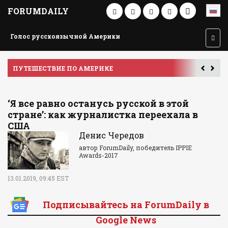
FORUMDAILY
Голос русскоязычной Америки
ПУТЕШЕСТВИЕ ПО АМЕРИКЕ
У
‘Я все равно останусь русской в этой
стране’: как журналистка переехала в
США
Денис Чередов
автор ForumDaily, победитель IPPIE
Awards-2017
13.01.2019, 09:45 EST
Подписывайтесь на ForumDaily в
Google News