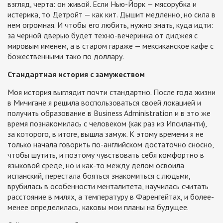
взгляд, черта: он живой. Если Нью-Йорк — мясорубка и
истерика, то Детройт — как кит. Дышит медленно, но сила в
нем огромная. И чтобы его любить, нужно знать, куда идти:
за черной дверью будет техно-вечеринка от диджея с
мировым именем, а в старом гараже — мексиканское кафе с
божественными тако по доллару.
Стандартная история с замужеством
Моя история выглядит почти стандартно. После года жизни
в Мичигане я решила воспользоваться своей локацией и
получить образование в Business Administration и в это же
время познакомилась с человеком (как раз из Ипсиланти),
за которого, в итоге, вышла замуж. К этому времени я не
только начала говорить по-английском достаточно сносно,
чтобы шутить, и поэтому чувствовать себя комфортно в
языковой среде, но и как-то между делом освоила
испанский, перестала бояться знакомиться с людьми,
врубилась в особенности менталитета, научилась считать
расстояние в милях, а температуру в Фаренгейтах, и более-
менее определилась, каковы мои планы на будущее.