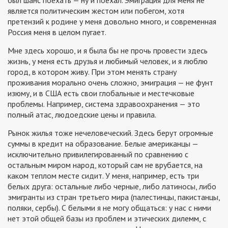
был шанс поехать — ну и поехал. Эмиграция для меня не
является политическим жестом или побегом, хотя
претензий к родине у меня довольно много, и современная
Россия меня в целом пугает.
Мне здесь хорошо, и я была бы не прочь провести здесь
жизнь, у меня есть друзья и любимый человек, и я люблю
город, в котором живу. При этом менять страну
проживания морально очень сложно, эмиграция — не фунт
изюму, и в США есть свои глобальные и местечковые
проблемы. Например, система здравоохранения — это
полный атас, людоедские цены и правила.
Рынок жилья тоже нечеловеческий. Здесь берут огромные
суммы в кредит на образование. Белые американцы —
исключительно привилегированный по сравнению с
остальным миром народ, который сам не врубается, на
каком теплом месте сидит. У меня, например, есть три
белых друга: остальные либо черные, либо латиносы, либо
эмигранты из стран третьего мира (палестинцы, пакистанцы,
поляки, сербы). С белыми я не могу общаться: у нас с ними
нет этой общей базы из проблем и этических дилемм, с