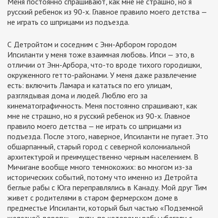
Меня постоянно спрашивают, как мне не страшно, но я
русский ребенок из 90-х. Главное правило моего детства —
не играть со шприцами из подъезда.
С Детройтом и соседним с Энн-Арбором городом
Ипсиланти у меня тоже взаимная любовь. Ипси — это, в
отличии от Энн-Арбора, что-то вроде тихого городишки,
окруженного гетто-районами. У меня даже развлечение
есть: включить Ламара и кататься по его улицам,
разглядывая дома и людей. Люблю его за
кинематографичность. Меня постоянно спрашивают, как
мне не страшно, но я русский ребенок из 90-х. Главное
правило моего детства — не играть со шприцами из
подъезда. После этого, наверное, Ипсиланти не пугает. Это
обшарпанный, старый город с северной колониальной
архитектурой и преимущественно черным населением. В
Мичигане вообще много темнокожих: во многом из-за
исторических событий, потому что именно из Детройта
беглые рабы с Юга переправлялись в Канаду. Мой друг Тим
живет с родителями в старом фермерском доме в
предместье Ипсиланти, который был частью «Подземной