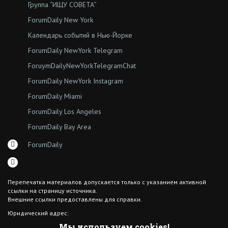
Группа “ИЩУ СОВЕТА”
ForumDaily New York
Календарь событий в Нью-Йорке
ForumDaily NewYork Telegram
ForuymDailyNewYorkTelegramChat
ForumDaily NewYork Instagram
ForumDaily Miami
ForumDaily Los Angeles
ForumDaily Bay Area
ForumDaily
Перепечатка материалов допускается только с указанием активной
ссылки на страницу источника.
Внешние ссылки предоставлены для справки.
Юридический адрес:
7308 18th Ave
Мы используем cookies!