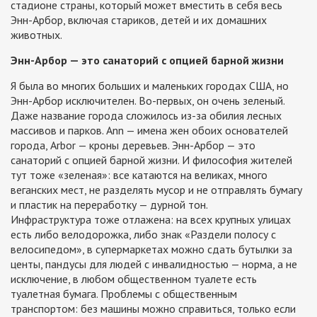
стадионе страны, который может вместить в себя весь
Энн-Арбор, включая стариков, детей и их домашних
животных.
Энн-Арбор — это санаторий с опцией барной жизни
Я была во многих больших и маленьких городах США, но
Энн-Арбор исключителен. Во-первых, он очень зеленый.
Даже название города сложилось из-за обилия лесных
массивов и парков. Ann — имена жен обоих основателей
города, Arbor — кроны деревьев. Энн-Арбор — это
санаторий с опцией барной жизни. И философия жителей
тут тоже «зеленая»: все катаются на великах, много
веганских мест, не разделять мусор и не отправлять бумагу
и пластик на переработку — дурной тон.
Инфраструктура тоже отлажена: на всех крупных улицах
есть либо велодорожка, либо знак «Раздели полосу с
велосипедом», в супермаркетах можно сдать бутылки за
центы, пандусы для людей с инвалидностью — норма, а не
исключение, в любом общественном туалете есть
туалетная бумага. Проблемы с общественным
транспортом: без машины можно справиться, только если