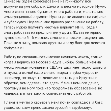
Сейчас мы ждем собеседование на грин-карту, все
документы уже собрали. Дело это весьма муторное. Нужно
много денег, много бумажек, много работы и, желательно,
иммиграционный адвокат. Нужны даже анализы на сифилис
и туберкулез. Недавно мне пришло разрешение на работу,
теперь нужно получить местный вариант ИНН. Тогда я
смогу работать на предприятии у друга. Ждать интервью
нужно около 5–6 месяцев с момента подачи документов.
Пока же я пишу, помогаю друзьям и веду блог для девочек
dorkygals.ru.
Работу по специальности можно начинать искать, только
когда я вернусь из России. Я еду в Сибирь больше чем на
месяц, никакая компания в США не даст мне такого долгого
отпуска, а домой надо сильно: вырвать зубы мудрости,
например, потому что дешевле слетать до Иркутска и
обратно, чем сделать это здесь. У меня немного денег,
поэтому я не могу пока что продолжать образование, но
надеюсь, в итоге, как-то совместить его с работой.
Планы и мечты о карьере у меня почти совпадают: я бы с
удовольствием преподавала русский и зарубежную