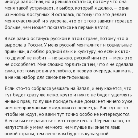
иногда радостная, но я решила остаться, потому что она
меня такой устраивает, и выбор, который я делаю, — один
из многих доступных. Я осталась, потому что это делает
меня счастливой, и я уверена, что от этого зависит гораздо
больше, чем может показаться на первый взгляд.
Я все равно останусь русской в этой стране, потому что я
выросла в России. У меня русский менталитет и социальные
привычки, я люблю родной язык и культуру, но если их кто-
то другой не любит — не важно, русский или нет — меня это
не оскорбляет. Мне сложно гордиться тем, что я не сделала
сама, поэтому родину я люблю, в первую очередь, как мать,
а не как набор для самоидентификации.
Если кто-то собрался уезжать на Запад, и ему кажется, что
тут будет сразу же легко, круто и никто не будет ущемлять
ничьих прав, то лучше посидеть еще дома: нет ничего хуже,
чем неоправданные ожидания от переезда. Вас тут не то
чтобы не ждут, но вами тут точно особо не интересуются.
А если вы все равно вот-вот сорветесь в Шереметьево, то
напутствий у меня немного: чем лучше вы знаете язык
новой страны, тем легче вам будет в культурной