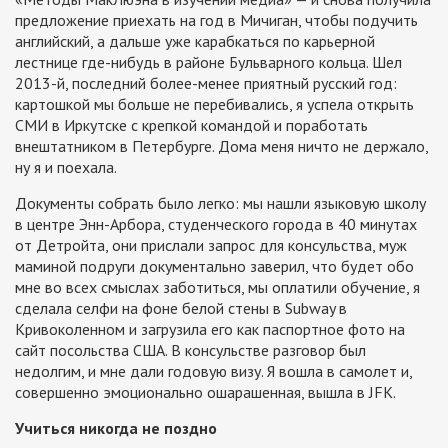
предложение приехать на год в Мичиган, чтобы подучить
английский, а дальше уже карабкаться по карьерной
лестнице где-нибудь в районе Бульварного кольца. Шел
2013-й, последний более-менее приятный русский год:
картошкой мы больше не перебивались, я успела открыть
СМИ в Иркутске с крепкой командой и поработать
внештатником в Петербурге. Дома меня ничто не держало,
ну я и поехала.
Документы собрать было легко: мы нашли языковую школу
в центре Энн-Арбора, студенческого города в 40 минутах
от Детройта, они прислали запрос для консульства, муж
маминой подруги документально заверил, что будет обо
мне во всех смыслах заботиться, мы оплатили обучение, я
сделала селфи на фоне белой стены в Subway в
Кривоколенном и загрузила его как паспортное фото на
сайт посольства США. В консульстве разговор был
недолгим, и мне дали годовую визу. Я вошла в самолет и,
совершенно эмоционально ошарашенная, вышла в JFK.
Учиться никогда не поздно