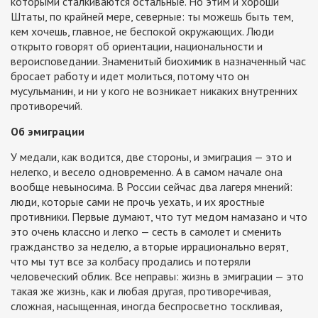
которыми сталкиваются остальные. Но этим и хороши
Штаты, по крайней мере, северные: ты можешь быть тем,
кем хочешь, главное, не беспокой окружающих. Люди
открыто говорят об ориентации, национальности и
вероисповедании. Знаменитый биохимик в назначенный час
бросает работу и идет молиться, потому что он
мусульманин, и ни у кого не возникает никаких внутренних
противоречий.
Об эмиграции
У медали, как водится, две стороны, и эмиграция — это и
нелегко, и весело одновременно. А в самом начале она
вообще невыносима. В России сейчас два лагеря мнений:
люди, которые сами не прочь уехать, и их яростные
противники. Первые думают, что тут медом намазано и что
это очень классно и легко — сесть в самолет и сменить
гражданство за неделю, а вторые иррационально верят,
что мы тут все за колбасу продались и потеряли
человеческий облик. Все неправы: жизнь в эмиграции — это
такая же жизнь, как и любая другая, противоречивая,
сложная, насыщенная, иногда беспросветно тоскливая,