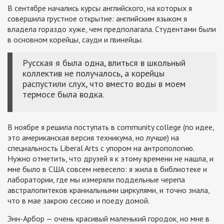
В сентябре начались курсы английского, на которых я
совершила грустное открытие: английским языком я
владела гораздо хуже, чем предполагала. Студентами были
в основном корейцы, сауди и гвинейцы.
Русская я была одна, влиться в школьный
коллектив не получалось, а корейцы
распустили слух, что вместо воды в моем
термосе была водка.
В ноябре я решила поступать в community college (по идее,
это американская версия техникума, но лучше) на
специальность Liberal Arts с упором на антропологию.
Нужно отметить, что друзей я к этому времени не нашла, и
мне было в США совсем невесело: я жила в библиотеке и
лаборатории, где мы измеряли поддельные черепа
австралопитеков краниальными циркулями, и точно знала,
что в мае закрою сессию и поеду домой.
Энн-Арбор — очень красивый маленький городок, но мне в