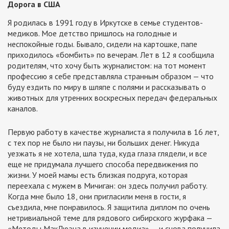
Дорога в США
Я родилась в 1991 году в Иркутске в семье студентов-
медиков. Мое детство пришлось на голодные и
неспокойные годы. Бывало, сидели на картошке, папе
приходилось «бомбить» по вечерам. Лет в 12 я сообщила
родителям, что хочу быть журналистом: на тот момент
профессию я себе представляла странным образом — что
буду ездить по миру в шляпе с полями и рассказывать о
животных для утренних воскресных передач федеральных
каналов.
Первую работу в качестве журналиста я получила в 16 лет,
с тех пор не было ни паузы, ни больших денег. Никуда
уезжать я не хотела, шла туда, куда глаза глядели, и все
еще не придумала лучшего способа передвижения по
жизни. У моей мамы есть близкая подруга, которая
переехала с мужем в Мичиган: он здесь получил работу.
Когда мне было 18, они пригласили меня в гости, я
съездила, мне понравилось. Я защитила диплом по очень
нетривиальной теме для рядового сибирского журфака —
«Методы МакЛюэна в изучении медиа» — и снова получила