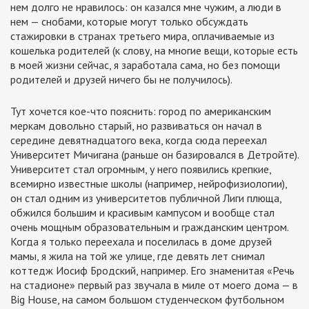
нем долго не нравилось: он казался мне чужим, а люди в
нем — снобами, которые могут только обсуждать
стажировки в странах третьего мира, оплачиваемые из
кошелька родителей (к слову, на многие вещи, которые есть
в моей жизни сейчас, я заработала сама, но без помощи
родителей и друзей ничего бы не получилось).
Тут хочется кое-что пояснить: город по американским
меркам довольно старый, но развиваться он начал в
середине девятнадцатого века, когда сюда переехал
Университет Мичигана (раньше он базировался в Детройте).
Университет стал огромным, у него появились крепкие,
всемирно известные школы (например, нейрофизиологии),
он стал одним из университетов публичной Лиги плюща,
обжился большим и красивым кампусом и вообще стал
очень мощным образовательным и гражданским центром.
Когда я только переехала и поселилась в доме друзей
мамы, я жила на той же улице, где девять лет снимал
коттедж Иосиф Бродский, например. Его знаменитая «Речь
на стадионе» первый раз звучала в миле от моего дома — в
Big House, на самом большом студенческом футбольном