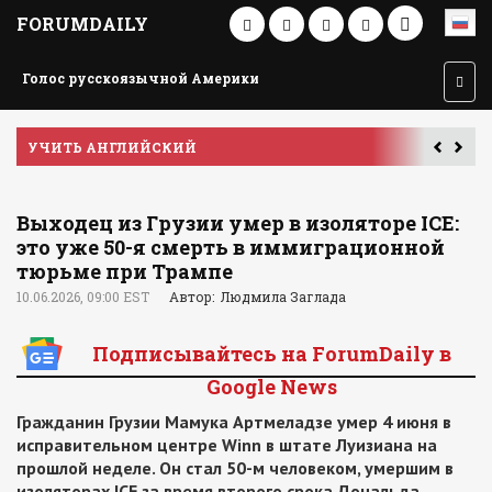
FORUMDAILY
Голос русскоязычной Америки
УЧИТЬ АНГЛИЙСКИЙ
Выходец из Грузии умер в изоляторе ICE:
это уже 50-я смерть в иммиграционной
тюрьме при Трампе
10.06.2026, 09:00 EST
Автор: Людмила Заглада
Подписывайтесь на ForumDaily в
Google News
Гражданин Грузии Мамука Артмеладзе умер 4 июня в
исправительном центре Winn в штате Луизиана на
прошлой неделе. Он стал 50-м человеком, умершим в
изоляторах ICE за время второго срока Дональда