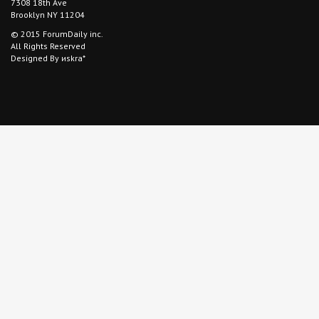
7308 18th Ave
Brooklyn NY 11204
© 2015 ForumDaily inc.
All Rights Reserved
Designed By иskra*