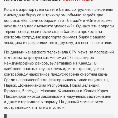
Когда в аэропорту вы сдаёте багаж, сотрудник, прикрепляя
к чемодану бирку со штрихкодом, обычно задаёт два
вопроса: «Вы сами собирали этот багаж?» и «Он всё время
находился у вас с момента упаковки?». Однако эти вопросы
теряют смысл, если после сдачи багажа и прохода на
контроль сотрудник аэропорта снимает бирку с вашего
чемодана и прикрепляет её к другому, а в нем – наркотики.
По данным канадского телеканала CTV News, за последний
год схема затронула как минимум 17 пассажиров
международных рейсов, вылетавших из Канады. В
наиболее опасных случаях речь идёт о странах, где за
контрабанду наркотиков предусмотрена смертная казнь.
Среди направлений, где фиксировались такие инциденты, —
Париж, Доминиканская Республика, Новая Зеландия,
Германия, Бермуды, Марокко, Филиппины и Южная Корея.
Пассажиров иногда заковывали в наручники, задерживали
и даже отправляют в тюрьму. На данный момент всех
пострадавших в итоге отпустили.