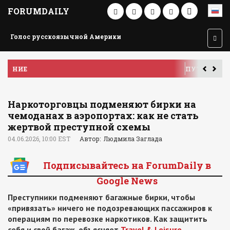
FORUMDAILY
Голос русскоязычной Америки
ПУТЕШЕСТВИЕ ПО АМЕРИКЕ
У
Наркоторговцы подменяют бирки на
чемоданах в аэропортах: как не стать
жертвой преступной схемы
04.06.2026, 10:00 EST
Автор: Людмила Заглада
Подписывайтесь на ForumDaily в
Google News
Преступники подменяют багажные бирки, чтобы
«привязать» ничего не подозревающих пассажиров к
операциям по перевозке наркотиков. Как защитить
себя и свой багаж, объясняет
Travel & Leisure
.