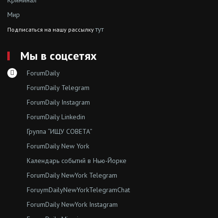
Мир
тут
Подписаться на нашу рассылку
Мы в соцсетях
ForumDaily
ForumDaily Telegram
ForumDaily Instagram
ForumDaily Linkedin
Группа “ИЩУ СОВЕТА”
ForumDaily New York
Календарь событий в Нью-Йорке
ForumDaily NewYork Telegram
ForuymDailyNewYorkTelegramChat
ForumDaily NewYork Instagram