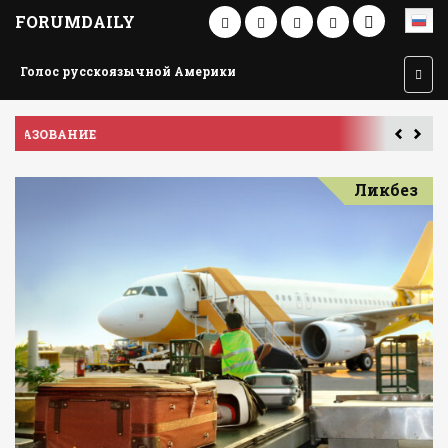
FORUMDAILY
Голос русскоязычной Америки
ПУТЕШЕСТВИЕ ПО АМЕРИКЕ
У
Ликбез