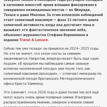
в заголовки новостей: яркие вспышки фиксировали в
совершенно неожиданных местах — во Флориде,
Техасе и даже Мексике. За этим всплеском наблюдений
стоит солнечный максимум — фаза 11-летнего цикла
солнечной активности, когда она достигает пика и
вызывает это фантастическое свечение неба,
объясняет журналистка Стефани Вермиллион в
издании
Travel & Leisure
.
Сейчас пик уже позади: он пришёлся на 2024–2025 годы.
Но это не значит, что сезон охоты за сиянием
заканчивается. Напротив, впереди может быть ещё один
подъём. «В прошлом мы наблюдали самые сильные
всплески «космической погоды» уже после того, как
солнечный максимум проходил», — отмечает менеджер по
космической погоде британского Метеорологического
офиса Криста Хаммонд.
Это означает, что в 2026 году и даже позже нас всё ещё
могут ждать очень яркие полярные сияния. И вопреки
распространённому мнению, северное и южное сияния