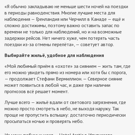
«Я обычно закладываю не меньше шести ночей на поездки
в периоды равноденствия. Многие лучшие места для
наблюдения — Гренландия или Черчилл в Канаде — ещё и
сложно достижимы, поэтому важно оставить запас по
времени не только для наблюдений, но и на возможные
задержки рейсов. Нет ничего хуже, чем потерять часть
поездки из-за отмены перелёта», — советует автор.
Выбирайте жильё, удобное для наблюдения
«Мой любимый приём в «охоте» за сиянием — жить там, где
его можно увидеть прямо из номера или хотя бы с порога,
— продолжает Стефани Вермиллион. — Северное сияние
может появиться в любой час, и даже при наличии
прогнозов всё решает момент.
Лучше всего — жильё вдали от светового загрязнения, где
можно просто смотреть в небо, не выходя наружу. Так
проще не пропустить вспышку: достаточно периодически
просыпаться ночью и проверять небо.
Из моих любимых мест — Hotel Arctic в Илулиссате