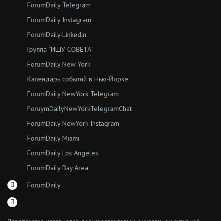
ForumDaily Telegram
ForumDaily Instagram
ForumDaily Linkedin
Группа “ИЩУ СОВЕТА”
ForumDaily New York
Календарь событий в Нью-Йорке
ForumDaily NewYork Telegram
ForuymDailyNewYorkTelegramChat
ForumDaily NewYork Instagram
ForumDaily Miami
ForumDaily Los Angeles
ForumDaily Bay Area
ForumDaily