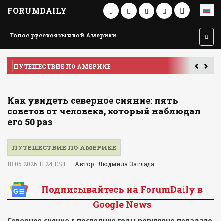
FORUMDAILY
Голос русскоязычной Америки
ПУТЕШЕСТВИЕ ПО АМЕРИКЕ
У
Как увидеть северное сияние: пять
советов от человека, который наблюдал
его 50 раз
ПУТЕШЕСТВИЕ ПО АМЕРИКЕ
18.05.2026, 11:24 EST
Автор: Людмила Заглада
Подписывайтесь на ForumDaily в
Google News
Северное сияние в последние годы регулярно попадало