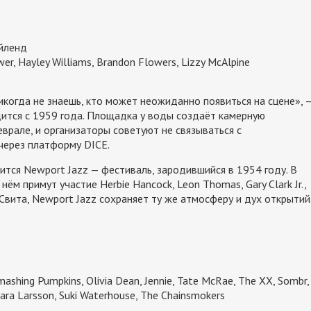
Айленд
ower, Hayley Williams, Brandon Flowers, Lizzy McAlpine
никогда не знаешь, кто может неожиданно появиться на сцене», 
ится с 1959 года. Площадка у воды создаёт камерную
врале, и организаторы советуют не связываться с
 через платформу DICE.
тся Newport Jazz — фестиваль, зародившийся в 1954 году. В
нём примут участие Herbie Hancock, Leon Thomas, Gary Clark Jr.,
м Свита, Newport Jazz сохраняет ту же атмосферу и дух открытий
mashing Pumpkins, Olivia Dean, Jennie, Tate McRae, The XX, Sombr,
Zara Larsson, Suki Waterhouse, The Chainsmokers