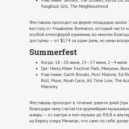
Участники: Skrillex, The Strokes, Rüfüs Du S
Yungblud, Griz, The Neighbourhood
Фестиваль проходит на ферме площадью около 700
востоку от Нэшвилла. Bonnaroo, который часто н
особой атмосферой единения, во многом благода
доступны — от $174 за один день, но цены вскор
Summerfest
Когда: 18–20 июня, 25–27 июня, 2–4 июля
Где: Henry Maier Festival Park, Милуоки, Ви
Участники: Garth Brooks, Post Malone, Ed She
Roll, Muse, Noah Cyrus, All Time Low, The Aca
Maroney
Фестиваль проходит в течение девяти дней (три 
благодаря чему считается крупнейшим музыкальн
жанры — от кантри и поп-музыки до R&B и альте
на берегу озера Мичиган, что само по себе дела