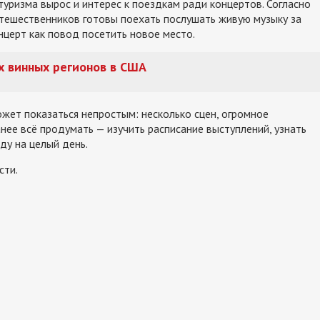
уризма вырос и интерес к поездкам ради концертов. Согласно
путешественников готовы поехать послушать живую музыку за
нцерт как повод посетить новое место.
х винных регионов в США
жет показаться непростым: несколько сцен, огромное
нее всё продумать — изучить расписание выступлений, узнать
у на целый день.
сти.