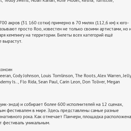
ol, Teddy Swims, Noah Kahan, Role Model, Kesha, Turnstile,
 акров (31 160 сотки) примерно в 70 милях (112,6 км) к юго-
азывают просто Roo, известен не только своими артистами, но 
ря кемпингу на территории. Билеты всех категорий ещё
е вырастут.
сконсин
eran, Cody Johnson, Louis Tomlinson, The Roots, Alex Warren, Jell
demy Is.., Flo Rida, Sean Paul, Carin Leon, Don Toliver, Megan
уик-энда) и собирает более 600 исполнителей на 12 сценах,
ым фестивалем в мире. Здесь представлены самые разные
рнативного рока. Как отмечает Панчери, площадка расположен
ет фестиваль уникальным.