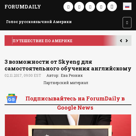
FORUMDAILY
Голос русскоязычной Америки
ПУТЕШЕСТВИЕ ПО АМЕРИКЕ
У
3 возможности от Skyeng для
самостоятельного обучения английскому
02.11.2017, 09:00 EST
Автор: Ева Резник
Партнерский материал
Подписывайтесь на ForumDaily в
Google News