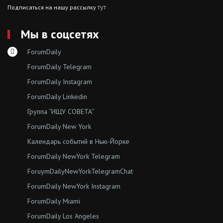
тут
Подписаться на нашу рассылку
Мы в соцсетях
ForumDaily
ForumDaily Telegram
ForumDaily Instagram
ForumDaily Linkedin
Группа “ИЩУ СОВЕТА”
ForumDaily New York
Календарь событий в Нью-Йорке
ForumDaily NewYork Telegram
ForuymDailyNewYorkTelegramChat
ForumDaily NewYork Instagram
ForumDaily Miami
ForumDaily Los Angeles