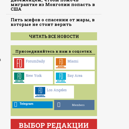
мигрантке из Монголии попасть в
США
Пять мифов о спасении от жары, в
которые не стоит верить
ЧИТАТЬ ВСЕ НОВОСТИ
Присоединяйтесь к нам в соцсетях
а
ForumDaily
Miami
New York
Bay Area
Los Angeles
Telegram
Members
ВЫБОР РЕДАКЦИИ