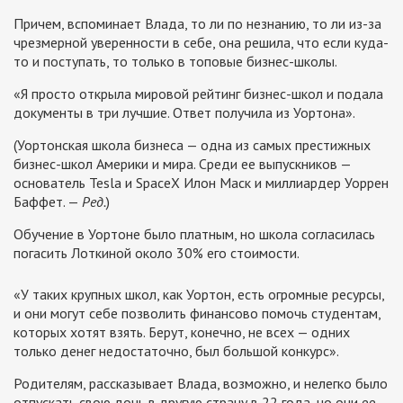
Причем, вспоминает Влада, то ли по незнанию, то ли из-за
чрезмерной уверенности в себе, она решила, что если куда-
то и поступать, то только в топовые бизнес-школы.
«Я просто открыла мировой рейтинг бизнес-школ и подала
документы в три лучшие. Ответ получила из Уортона».
(Уортонская школа бизнеса — одна из самых престижных
бизнес-школ Америки и мира. Среди ее выпускников —
основатель Tesla и SpaceX Илон Маск и миллиардер Уоррен
Баффет. —
Ред.
)
Обучение в Уортоне было платным, но школа согласилась
погасить Лоткиной около 30% его стоимости.
«У таких крупных школ, как Уортон, есть огромные ресурсы,
и они могут себе позволить финансово помочь студентам,
которых хотят взять. Берут, конечно, не всех — одних
только денег недостаточно, был большой конкурс».
Родителям, рассказывает Влада, возможно, и нелегко было
отпускать свою дочь в другую страну в 22 года, но они ее