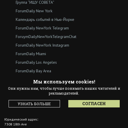
Группа “ИЩУ СОВЕТА”
ForumDaily New York
Календарь событий в Нью-Йорке
ForumDaily NewYork Telegram
ForuymDailyNewYorkTelegramChat
ForumDaily NewYork Instagram
ForumDaily Miami
ForumDaily Los Angeles
ForumDaily Bay Area
ForumDaily
Мы используем cookies!
Они нужны нам, чтобы лучше понимать наших читателей и
рекламодателей.
Перепечатка материалов допускается только с указанием активной
СОГЛАСЕН
УЗНАТЬ БОЛЬШЕ
ссылки на страницу источника.
Внешние ссылки предоставлены для справки.
Юридический адрес:
7308 18th Ave