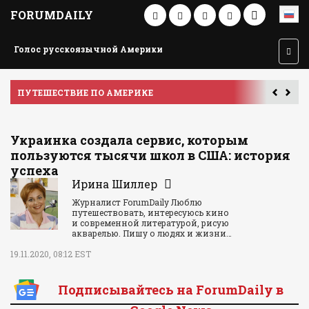
FORUMDAILY
Голос русскоязычной Америки
ПУТЕШЕСТВИЕ ПО АМЕРИКЕ
У
Украинка создала сервис, которым
пользуются тысячи школ в США: история
успеха
Ирина Шиллер
Журналист ForumDaily Люблю
путешествовать, интересуюсь кино
и современной литературой, рисую
акварелью. Пишу о людях и жизни…
19.11.2020, 08:12 EST
Подписывайтесь на ForumDaily в