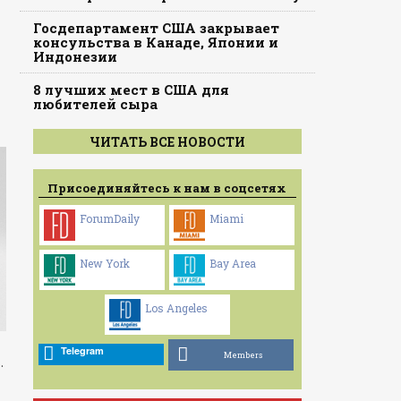
Госдепартамент США закрывает
консульства в Канаде, Японии и
Индонезии
8 лучших мест в США для
любителей сыра
ЧИТАТЬ ВСЕ НОВОСТИ
Присоединяйтесь к нам в соцсетях
ForumDaily
Miami
New York
Bay Area
Los Angeles
Telegram
Members
.