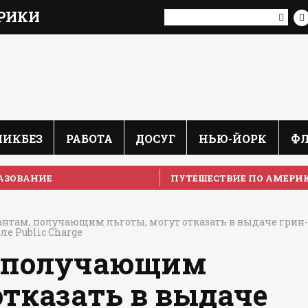
РИКИ
ЛИКБЕЗ
РАБОТА
ДОСУГ
НЬЮ-ЙОРК
Ф
АЗОВАНИЕ
ПУТЕШЕСТВИЕ ПО АМЕРИ
там, получающим льготы, могут отказать в выдаче грин-
ле Public Charge
 получающим
отказать в выдаче