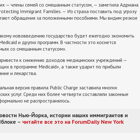
их — члены семей со смешанным статусом, — заметила Адриана
tecting Immigrant Families. — Из страха поставить под угрозу
бегают обращения за положенными пособиями. Мы видим резкое
такому нововведению государство будет ежегодно экономить
Medicaid и других программ. В частности это коснется
мьях со смешанным статусом».
 привести к снижению доходов медицинских учреждений —
щих в программе Medicaid», а также ударит по прибыли
ние и лекарства.
льная версия правила Public Charge заставила многих
ких услуг. Среди них более четверти составляли законные
формально не распространялось.
новости Нью-Йорка, истории наших иммигрантов и
Яблоке –
читайте все это на ForumDaily New York