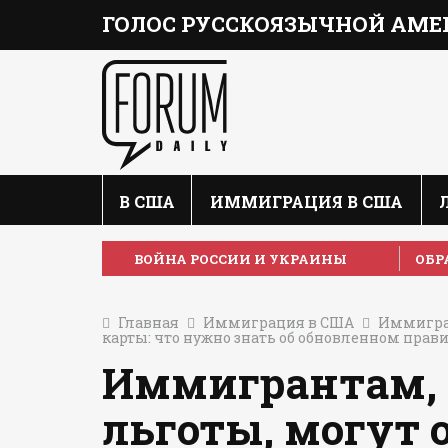
ГОЛОС РУССКОЯЗЫЧНОЙ АМЕ
В США
ИММИГРАЦИЯ В США
ВОЙНА РОССИИ И УКРАИНЫ
ОБР
Главная
Иммиграция в США
Иммигран
карты: что нужно знать об обновленном прави
Иммигрантам,
льготы, могут 