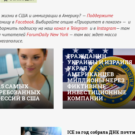
 жизни в США и иммиграции в Америку? —
Поддержите
аницу в
Facebook.
Выбирайте опцию «Приоритет в показе» — и
оформить подписку на наш
канал в Telegram
и в
Instagram
— там
ам читателей
ForumDaily New York
— там вас ждет масса
мегаполисе.
ГРАЖДАНИН
УКРАИНЫ И ИЗРАИЛЯ
УКРАЛ У
АМЕРИКАНЦЕВ
МИЛЛИОНЫ ЧЕРЕЗ
15 САМЫХ
ФИКТИВНЫЕ
РЕБОВАННЫХ
ИНВЕСТИЦИОННЫЕ
ЕССИЙ В США
КОМПАНИИ
а
ICE за год собрала ДНК почт