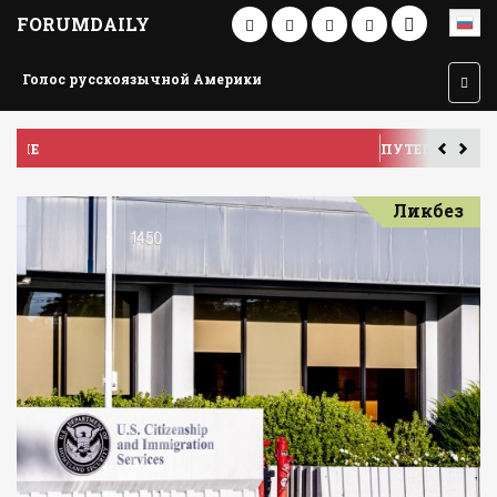
FORUMDAILY
Голос русскоязычной Америки
ПУТЕШЕСТВИЕ ПО АМЕРИКЕ
У
Ликбез