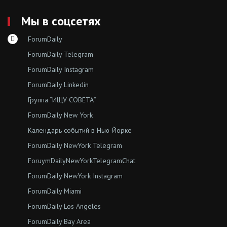
Мы в соцсетях
ForumDaily
ForumDaily Telegram
ForumDaily Instagram
ForumDaily Linkedin
Группа “ИЩУ СОВЕТА”
ForumDaily New York
Календарь событий в Нью-Йорке
ForumDaily NewYork Telegram
ForuymDailyNewYorkTelegramChat
ForumDaily NewYork Instagram
ForumDaily Miami
ForumDaily Los Angeles
ForumDaily Bay Area