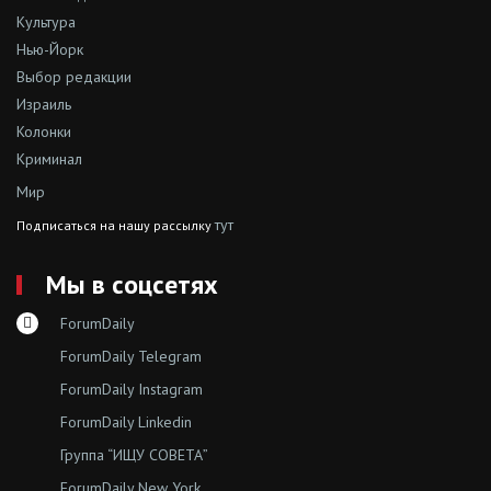
Культура
Нью-Йорк
Выбор редакции
Израиль
Колонки
Криминал
Мир
тут
Подписаться на нашу рассылку
Мы в соцсетях
ForumDaily
ForumDaily Telegram
ForumDaily Instagram
ForumDaily Linkedin
Группа “ИЩУ СОВЕТА”
ForumDaily New York