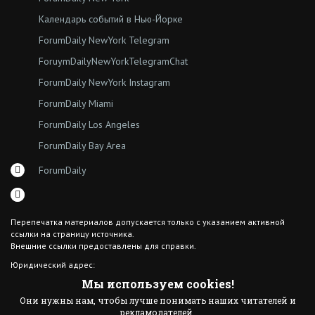
Календарь событий в Нью-Йорке
ForumDaily NewYork Telegram
ForuymDailyNewYorkTelegramChat
ForumDaily NewYork Instagram
ForumDaily Miami
ForumDaily Los Angeles
ForumDaily Bay Area
ForumDaily
Перепечатка материалов допускается только с указанием активной
ссылки на страницу источника.
Внешние ссылки предоставлены для справки.
Юридический адрес:
7308 18th Ave
Мы используем cookies!
Brooklyn NY 11204
Они нужны нам, чтобы лучше понимать наших читателей и
© 2015 ForumDaily inc.
рекламодателей.