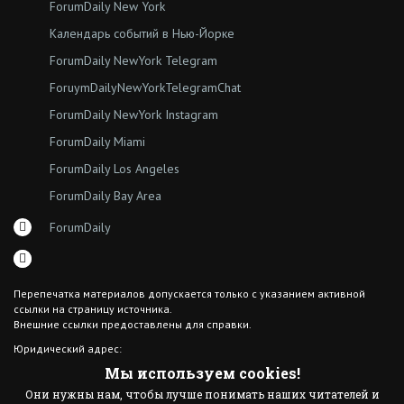
ForumDaily New York
Календарь событий в Нью-Йорке
ForumDaily NewYork Telegram
ForuymDailyNewYorkTelegramChat
ForumDaily NewYork Instagram
ForumDaily Miami
ForumDaily Los Angeles
ForumDaily Bay Area
ForumDaily
Перепечатка материалов допускается только с указанием активной
ссылки на страницу источника.
Внешние ссылки предоставлены для справки.
Юридический адрес:
7308 18th Ave
Мы используем cookies!
Brooklyn NY 11204
Они нужны нам, чтобы лучше понимать наших читателей и
© 2015 ForumDaily inc.