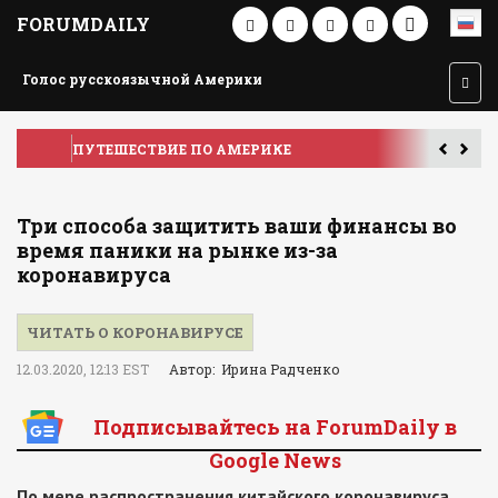
FORUMDAILY
Голос русскоязычной Америки
ПУТЕШЕСТВИЕ ПО АМЕРИКЕ
У
Три способа защитить ваши финансы во
время паники на рынке из-за
коронавируса
ЧИТАТЬ О КОРОНАВИРУСЕ
12.03.2020, 12:13 EST
Автор: Ирина Радченко
Подписывайтесь на ForumDaily в
Google News
По мере распространения китайского коронавируса