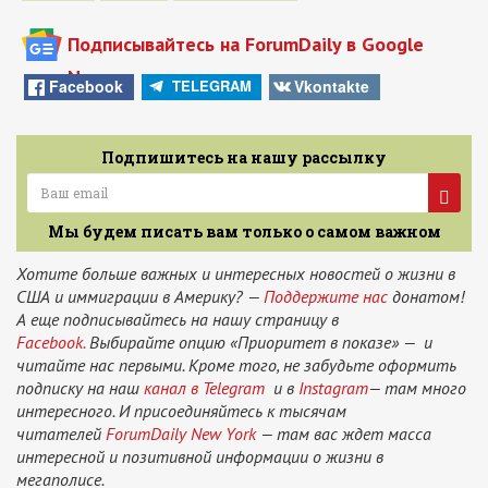
Подписывайтесь на ForumDaily в Google
News
Facebook
Vkontakte
TELEGRAM
Подпишитесь на нашу рассылку
Мы будем писать вам только о самом важном
Хотите больше важных и интересных новостей о жизни в
США и иммиграции в Америку? —
Поддержите нас
донатом!
А еще подписывайтесь на нашу страницу в
Facebook.
Выбирайте опцию «Приоритет в показе» — и
читайте нас первыми. Кроме того, не забудьте оформить
подписку на наш
канал в Telegram
и в
Instagram
— там много
интересного. И присоединяйтесь к тысячам
читателей
ForumDaily New York
— там вас ждет масса
интересной и позитивной информации о жизни в
мегаполисе.