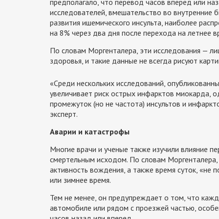
предполагало, что перевод часов вперед или наз
исследователей, вмешательство во внутренние б
развития ишемического инсульта, наиболее распр
на 8% через два дня после перехода на летнее в
По словам Моргенталера, эти исследования — л
здоровья, и такие данные не всегда рисуют карти
«Среди нескольких исследований, опубликованных
увеличивает риск острых инфарктов миокарда, о
промежуток (но не частота) инсультов и инфаркт
эксперт.
Аварии и катастрофы
Многие врачи и ученые также изучили влияние пе
смертельным исходом. По словам Моргенталера,
активность вождения, а также время суток, «не
или зимнее время.
Тем не менее, он предупреждает о том, что каж
автомобиле или рядом с проезжей частью, особе
часов назад или вперед.