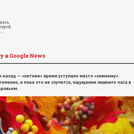
вать,
турой,
и…
y в Google News
 назад — «летнее» время уступило место «зимнему».
епенно, и пока это не случится, ощущение лишнего часа в
оровьем.