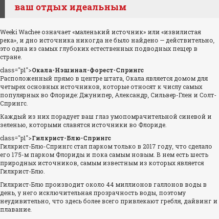
ваш отдых идеальным
Weeki Wachee означает «маленький источник» или «извилистая
река», и дно источника никогда не было найдено — действительно,
это одна из самых глубоких естественных подводных пещер в
стране.
class="p1">
Окала-Нэшинал-Форест-Спрингс
Расположенный прямо в центре штата, Окала является домом для
четырех основных источников, которые относят к числу самых
популярных во Флориде: Джунипер, Александр, Сильвер-Глен и Солт-
Спрингс.
Каждый из них порадует ваш глаз умопомрачительной синевой и
зеленью, которыми славятся источники во Флориде.
class="p1">
Гилкрист-Блю-Спрингс
Гилкрист-Блю-Спрингс стал парком только в 2017 году, что сделало
его 175-м парком Флориды и пока самым новым. В нем есть шесть
природных источников, самым известным из которых является
Гилкрист-Блю.
Гилкрист-Блю производит около 44 миллионов галлонов воды в
день, у него исключительная прозрачность воды, поэтому
неудивительно, что здесь более всего привлекают гребля, дайвинг и
плавание.