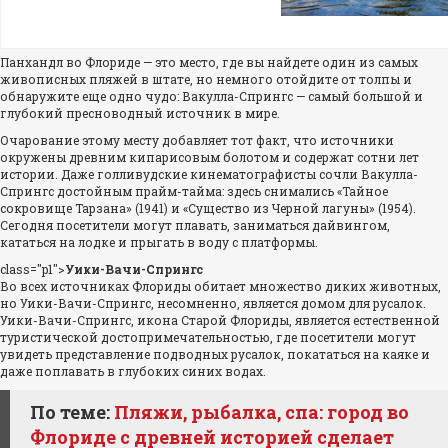
Панхандл во Флориде — это место, где вы найдете один из самых
живописных пляжей в штате, но немного отойдите от толпы и
обнаружите еще одно чудо: Вакулла-Спрингс — самый большой и
глубокий пресноводный источник в мире.
Очарование этому месту добавляет тот факт, что источники
окружены древним кипарисовым болотом и содержат сотни лет
истории. Даже голливудские кинематографисты сочли Вакулла-
Спрингс достойным прайм-тайма: здесь снимались «Тайное
сокровище Тарзана» (1941) и «Существо из Черной лагуны» (1954).
Сегодня посетители могут плавать, заниматься дайвингом,
кататься на лодке и прыгать в воду с платформы.
class="p1">
Уики-Вачи-Спрингс
Во всех источниках Флориды обитает множество диких животных,
но Уики-Вачи-Спрингс, несомненно, является домом для русалок.
Уики-Вачи-Спрингс, икона Старой Флориды, является естественной
туристической достопримечательностью, где посетители могут
увидеть представление подводных русалок, покататься на каяке и
даже поплавать в глубоких синих водах.
По теме:
Пляжи, рыбалка, спа: город во
Флориде с древней историей сделает