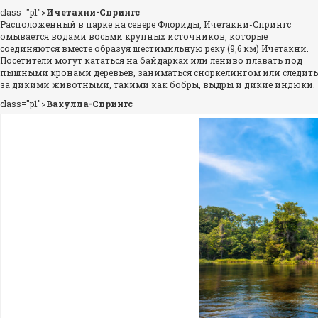
class="p1">
Ичетакни-Спрингс
Расположенный в парке на севере Флориды, Ичетакни-Спрингс
омывается водами восьми крупных источников, которые
соединяются вместе образуя шестимильную реку (9,6 км) Ичетакни.
Посетители могут кататься на байдарках или лениво плавать под
пышными кронами деревьев, заниматься сноркелингом или следить
за дикими животными, такими как бобры, выдры и дикие индюки.
class="p1">
Вакулла-Спрингс