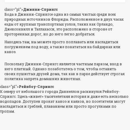
class="p1">
Джинни-Спрингс
Вода в Джинни-Спрингсе одна из самых чистых среди всех
природных источников Флориды. Расположенное в двух часах
езды от крупных транспортных узлов, таких как Орландо,
Джексонвилл и Таллахасси, это расположено в стороне от
проторенных дорог, но до него легко добраться.
Находясь там, вы можете просто поплавать или насладиться
погружением под воду, а также покататься на байдарках или
каноэ.
Поскольку Джинни-Спрингс является частным парком, вход в
него платный. Однако позаботьтесь о том, чтобы оставить
своих пушистых друзей дома, так как в парке действует строгая
политика запрета домашних животных.
class="p1">
Рейнбоу-Спрингс
К северу от небольшого города Даннеллон раскинулся Рейнбоу-
Спрингс. Здесь «живет» тысячелетняя история и даже есть несколько
водопадов. Доступен прокат каноэ и каяков, но посетители могут
насладиться и греблей, плаванием или просто прогулками по
тропам.