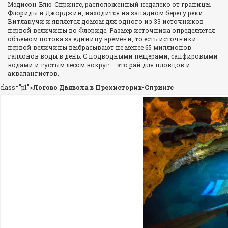
Мэдисон-Блю-Спрингс, расположенный недалеко от границы
Флориды и Джорджии, находится на западном берегу реки
Витлакучи и является домом для одного из 33 источников
первой величины во Флориде. Размер источника определяется
объемом потока за единицу времени, то есть источники
первой величины выбрасывают не менее 65 миллионов
галлонов воды в день. С подводными пещерами, сапфировыми
водами и густым лесом вокруг — это рай для пловцов и
аквалангистов.
class="p1">
Логово Дьявола в Прехисторик-Спрингс