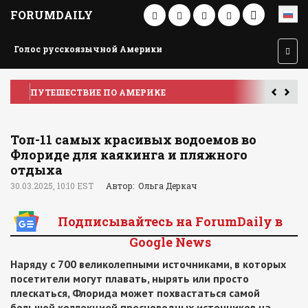
FORUMDAILY
Голос русскоязычной Америки
ПУТЕШЕСТВИЕ ПО АМЕРИКЕ
У
Топ-11 самых красивых водоемов во
Флориде для каякинга и пляжного
отдыха
30.03.2025, 10:10 EST
Автор: Ольга Деркач
Подписывайтесь на ForumDaily в
Google News
Наряду с 700 великолепными источниками, в которых
посетители могут плавать, нырять или просто
плескаться, Флорида может похвастаться самой
большой коллекцией пресноводных источников на