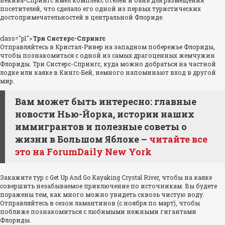
посетителей, что сделало его одной из первых туристических
достопримечательностей в центральной Флориде.
class="p1">
Три Систерс-Спрингс
Отправляйтесь в Кристал-Ривер на западном побережье Флориды,
чтобы познакомиться с одной из самых драгоценных жемчужин
Флориды. Три Систерс-Спрингс, куда можно добраться на частной
лодке или каяке в Кингс-Бей, немного напоминают вход в другой
мир.
Вам может быть интересно: главные
новости Нью-Йорка, истории наших
иммигрантов и полезные советы о
жизни в Большом Яблоке –
читайте все
это на ForumDaily New York
Закажите тур с Get Up And Go Kayaking Crystal River, чтобы на каяке
совершить незабываемое приключение по источникам. Вы будете
поражены тем, как много можно увидеть сквозь чистую воду.
Отправляйтесь в сезон ламантинов (с ноября по март), чтобы
поближе познакомиться с любимыми нежными гигантами
Флориды.