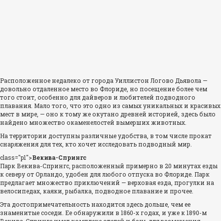
Расположенное недалеко от города Уиллистон Логово Дьявола —
довольно отдаленное место во Флориде, но посещение более чем
того стоит, особенно для дайверов и любителей подводного
плавания. Мало того, что это одно из самых уникальных и красивых
мест в мире, — оно к тому же окутано древней историей, здесь было
найдено множество окаменелостей вымерших животных.
На территории доступны различные удобства, в том числе прокат
снаряжения для тех, кто хочет исследовать подводный мир.
class="p1">
Векива-Спрингс
Парк Векива-Спрингс, расположенный примерно в 20 минутах езды
к северу от Орландо, удобен для любого отпуска во Флориде. Парк
предлагает множество приключений — верховая езда, прогулки на
велосипедах, каяки, рыбалка, подводное плавание и прочее.
Эта достопримечательность находится здесь дольше, чем ее
знаменитые соседи. Ее обнаружили в 1860-х годах, и уже к 1890-м
Векива-Спрингс имел комплекс отелей и бань для размещения