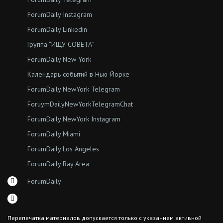
ForumDaily Instagram
ForumDaily Linkedin
Группа “ИЩУ СОВЕТА”
ForumDaily New York
Календарь событий в Нью-Йорке
ForumDaily NewYork Telegram
ForuymDailyNewYorkTelegramChat
ForumDaily NewYork Instagram
ForumDaily Miami
ForumDaily Los Angeles
ForumDaily Bay Area
ForumDaily
Перепечатка материалов допускается только с указанием активной