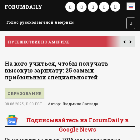
FORUMDAILY
Голос русскоязычной Америки
ПУТЕШЕСТВИЕ ПО АМЕРИКЕ
У
На кого учиться, чтобы получать
высокую зарплату: 25 самых
прибыльных специальностей
ОБРАЗОВАНИЕ
08.06.2025, 11:00 EST
Автор: Людмила Заглада
Подписывайтесь на ForumDaily в
Google News
По состоянию на январь 2025 года непогашенная