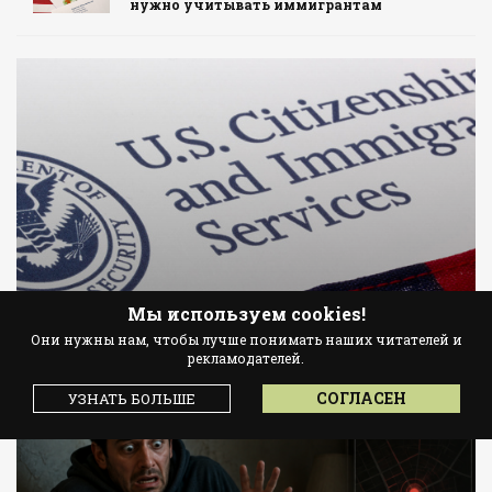
нужно учитывать иммигрантам
Мы используем cookies!
USCIS ПРИЗЫВАЕТ ЖИТЕЛЕЙ США
Они нужны нам, чтобы лучше понимать наших читателей и
ДОНОСИТЬ НА ИММИГРАНТОВ
рекламодателей.
СОГЛАСЕН
УЗНАТЬ БОЛЬШЕ