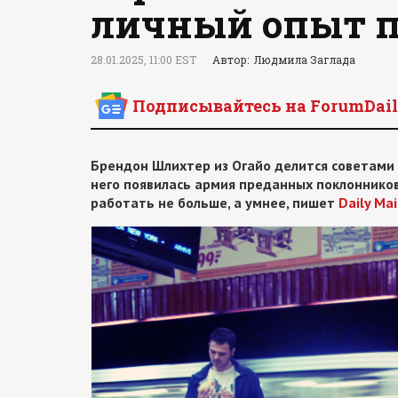
личный опыт 
28.01.2025, 11:00 EST
Автор: Людмила Заглада
Подписывайтесь на ForumDail
Брендон Шлихтер из Огайо делится советами п
него появилась армия преданных поклонников,
работать не больше, а умнее, пишет
Daily Mai