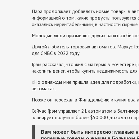
Пара продолжает добавлять новые товары в авт
информацией о том, какие продукты пользуются сп
оказались нерентабельными, в частности сырные п
Молодые люди призывают других заняться бизнес
Другой любитель торговых автоматов, Маркус Грэ
для CNBC в 2022 году.
Грэм рассказал, что жил с матерью в Рочестере 
накопить денег, чтобы купить недвижимость для
«Но однажды мне пришла идея для подработки, к
автомата».
Позже он переехал в Филадельфию и купил два а
Сейчас Грэм управляет 21 автоматом в Балтиморе
планирует получить более $50 000 дохода от п
Вам может быть интересно: главные 
полезные советы о жизни в Большом 