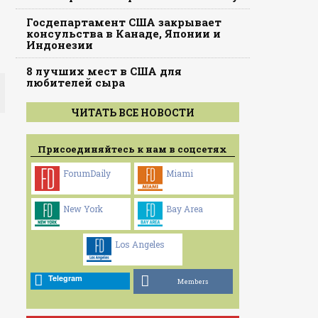
Госдепартамент США закрывает
консульства в Канаде, Японии и
Индонезии
8 лучших мест в США для
любителей сыра
ЧИТАТЬ ВСЕ НОВОСТИ
Присоединяйтесь к нам в соцсетях
ForumDaily
Miami
New York
Bay Area
Los Angeles
Telegram
Members