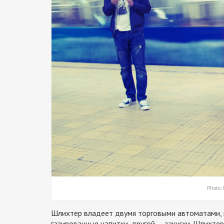
Photo:
Шлихтер владеет двумя торговыми автоматами, 
газированные напитки, другой — закуски. Шлихте