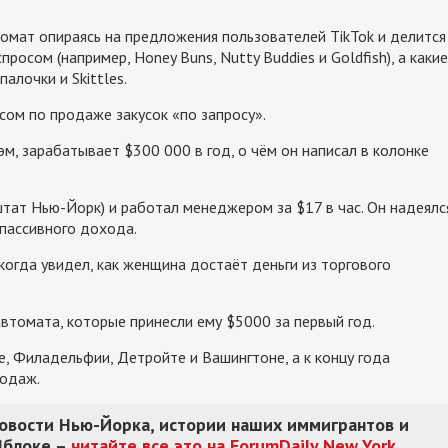
омат опираясь на предложения пользователей TikTok и делится
росом (например, Honey Buns, Nutty Buddies и Goldfish), а какие
алочки и Skittles.
ом по продаже закусок «по запросу».
м, зарабатывает $300 000 в год, о чём он написал в колонке
(штат Нью-Йорк) и работал менеджером за $17 в час. Он надеялс
 пассивного дохода.
огда увидел, как женщина достаёт деньги из торгового
втомата, которые принесли ему $5000 за первый год.
, Филадельфии, Детройте и Вашингтоне, а к концу года
родаж.
новости Нью-Йорка, истории наших иммигрантов и
Яблоке –
читайте все это на ForumDaily New York