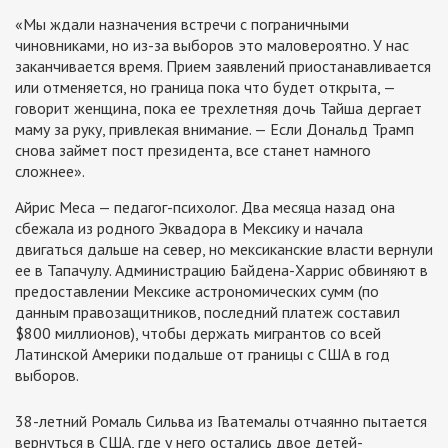
«Мы ждали назначения встречи с пограничными
чиновниками, но из-за выборов это маловероятно. У нас
заканчивается время. Прием заявлений приостанавливается
или отменяется, но граница пока что будет открыта, —
говорит женщина, пока ее трехлетняя дочь Тайша дергает
маму за руку, привлекая внимание. — Если Дональд Трамп
снова займет пост президента, все станет намного
сложнее».
Айрис Меса — педагог-психолог. Два месяца назад она
сбежала из родного Эквадора в Мексику и начала
двигаться дальше на север, но мексиканские власти вернули
ее в Тапачулу. Администрацию Байдена-Харрис обвиняют в
предоставлении Мексике астрономических сумм (по
данным правозащитников, последний платеж составил
$800 миллионов), чтобы держать мигрантов со всей
Латинской Америки подальше от границы с США в год
выборов.
38-летний Ромаль Сильва из Гватемалы отчаянно пытается
вернуться в США, где у него остались двое детей-