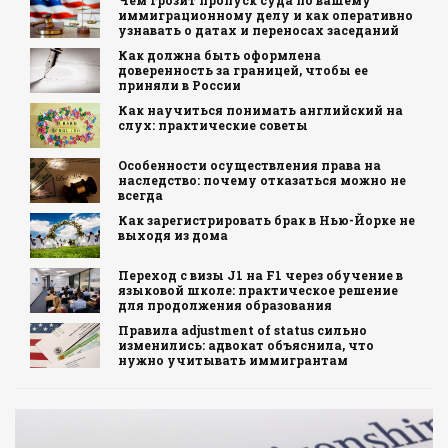
Чем грозит пропуск суда по вашему
иммиграционному делу и как оперативно
узнавать о датах и переносах заседаний
Как должна быть оформлена
доверенность за границей, чтобы ее
приняли в России
Как научиться понимать английский на
слух: практические советы
Особенности осуществления права на
наследство: почему отказаться можно не
всегда
Как зарегистрировать брак в Нью-Йорке не
выходя из дома
Переход с визы J1 на F1 через обучение в
языковой школе: практическое решение
для продолжения образования
Правила adjustment of status сильно
изменились: адвокат объяснила, что
нужно учитывать иммигрантам