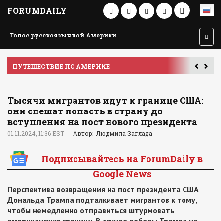
FORUMDAILY
Голос русскоязычной Америки
ПУТЕШЕСТВИЕ ПО АМЕРИКЕ
У
Тысячи мигрантов идут к границе США:
они спешат попасть в страну до
вступления на пост нового президента
01.11.2024, 11:36 EST
Автор: Людмила Заглада
Подписывайтесь на ForumDaily в
Google News
Перспектива возвращения на пост президента США
Дональда Трампа подталкивает мигрантов к тому,
чтобы немедленно отправиться штурмовать
американскую границу. В случае победы Трампа на