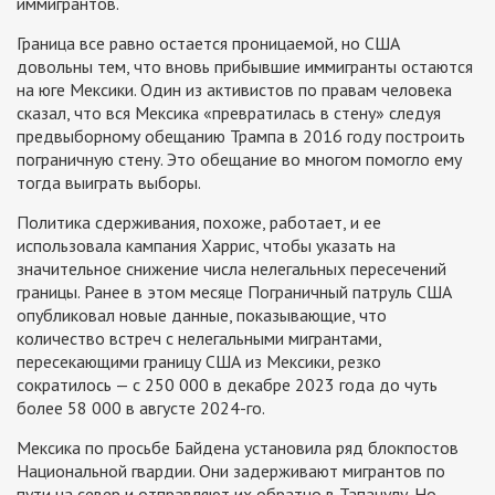
иммигрантов.
Граница все равно остается проницаемой, но США
довольны тем, что вновь прибывшие иммигранты остаются
на юге Мексики. Один из активистов по правам человека
сказал, что вся Мексика «превратилась в стену» следуя
предвыборному обещанию Трампа в 2016 году построить
пограничную стену. Это обещание во многом помогло ему
тогда выиграть выборы.
Политика сдерживания, похоже, работает, и ее
использовала кампания Харрис, чтобы указать на
значительное снижение числа нелегальных пересечений
границы. Ранее в этом месяце Пограничный патруль США
опубликовал новые данные, показывающие, что
количество встреч с нелегальными мигрантами,
пересекающими границу США из Мексики, резко
сократилось — с 250 000 в декабре 2023 года до чуть
более 58 000 в августе 2024-го.
Мексика по просьбе Байдена установила ряд блокпостов
Национальной гвардии. Они задерживают мигрантов по
пути на север и отправляют их обратно в Тапачулу. Но