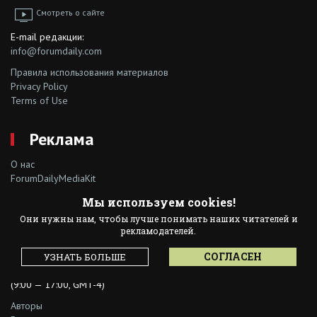
Смотреть о сайте
E-mail редакции:
info@forumdaily.com
Правила использования материалов
Privacy Policy
Terms of Use
Реклама
О нас
ForumDailyMediaKit
Наши рекламодатели
Мы используем cookies!
Они нужны нам, чтобы лучше понимать наших читателей и
Контактное лицо:
рекламодателей.
Марина Баранчук
СОГЛАСЕН
ad@forumdaily.com
УЗНАТЬ БОЛЬШЕ
+1 347 604 1261
(9:00 — 17:00, GMT-4)
Авторы