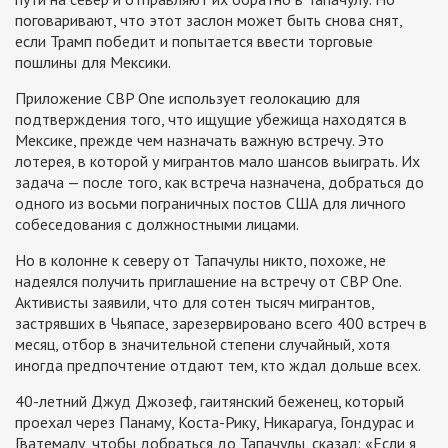
поговаривают, что этот заслон может быть снова снят,
если Трамп победит и попытается ввести торговые
пошлины для Мексики.
Приложение CBP One использует геолокацию для
подтверждения того, что ищущие убежища находятся в
Мексике, прежде чем назначать важную встречу. Это
лотерея, в которой у мигрантов мало шансов выиграть. Их
задача — после того, как встреча назначена, добраться до
одного из восьми пограничных постов США для личного
собеседования с должностными лицами.
Но в колонне к северу от Тапачулы никто, похоже, не
надеялся получить приглашение на встречу от CBP One.
Активисты заявили, что для сотен тысяч мигрантов,
застрявших в Чьяпасе, зарезервировано всего 400 встреч в
месяц, отбор в значительной степени случайный, хотя
иногда предпочтение отдают тем, кто ждал дольше всех.
40-летний Джуд Джозеф, гаитянский беженец, который
проехал через Панаму, Коста-Рику, Никарагуа, Гондурас и
Гватемалу, чтобы добраться до Тапачулы, сказал: «Если я