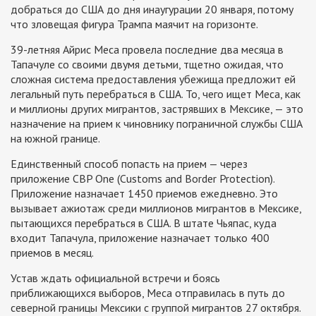
добраться до США до дня инаугурации 20 января, потому
что зловещая фигура Трампа маячит на горизонте.
39-летняя Айрис Меса провела последние два месяца в
Тапачуле со своими двумя детьми, тщетно ожидая, что
сложная система предоставления убежища предложит ей
легальный путь перебраться в США. То, чего ищет Меса, как
и миллионы других мигрантов, застрявших в Мексике, — это
назначение на прием к чиновнику пограничной службы США
на южной границе.
Единственный способ попасть на прием — через
приложение CBP One (Customs and Border Protection).
Приложение назначает 1450 приемов ежедневно. Это
вызывает ажиотаж среди миллионов мигрантов в Мексике,
пытающихся перебраться в США. В штате Чьяпас, куда
входит Тапачула, приложение назначает только 400
приемов в месяц.
Устав ждать официальной встречи и боясь
приближающихся выборов, Меса отправилась в путь до
северной границы Мексики с группой мигрантов 27 октября.