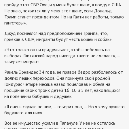
пройду этот CBP One, и у меня будет шанс, я поеду в США.
Не знаю, появится ли у меня этот шанс, если Дональд
Трамп станет президентом. Но на Гаити нет работы, только
гангстеры».
Джуд посмеялся над предположением Трампа, что,
приехав в США, мигранты будут «есть кошек и собак».
«Что только он ни придумывает, чтобы победить на
выборах. Гаитянский народ никогда такого не сделает», —
заверяет мигрант.
Ракель Эрнандес 34 года, ее правое бедро разболелось от
долгих пеших переходов. Она покинула свой родной
Гондурас четыре месяца назад поцеловав и обняв на
прощание своих троих детей 16, 10 и 5 лет, находящихся
на попечении бабушек и дедушек.
«Я очень скучаю по ним, — говорит она, — Но я хочу лучшего
будущего для них».
Все ее имущество украли в Тапачуле. У нее не осталось
ничего, «кроме оптимизма», как она сама говорит.