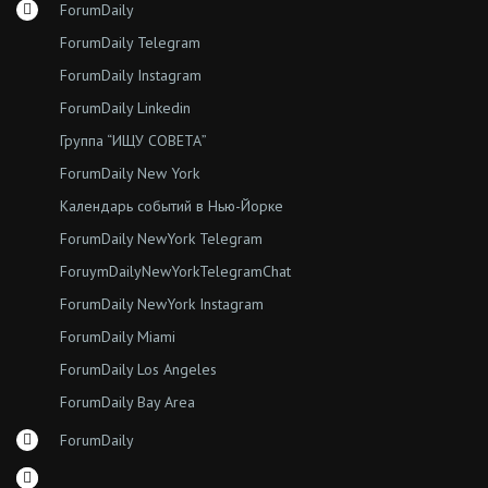
ForumDaily
ForumDaily Telegram
ForumDaily Instagram
ForumDaily Linkedin
Группа “ИЩУ СОВЕТА”
ForumDaily New York
Календарь событий в Нью-Йорке
ForumDaily NewYork Telegram
ForuymDailyNewYorkTelegramChat
ForumDaily NewYork Instagram
ForumDaily Miami
ForumDaily Los Angeles
ForumDaily Bay Area
ForumDaily