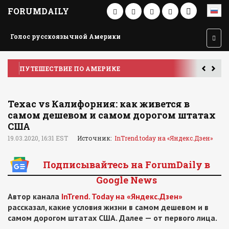
FORUMDAILY
Голос русскоязычной Америки
ПУТЕШЕСТВИЕ ПО АМЕРИКЕ
У
Техас vs Калифорния: как живется в
самом дешевом и самом дорогом штатах
США
19.03.2020, 16:31 EST
Источник:
InTrend.today на «Яндекс.Дзен»
Подписывайтесь на ForumDaily в
Google News
Автор канала
InTrend. Today на «Яндекс.Дзен»
рассказал, какие условия жизни в самом дешевом и в
самом дорогом штатах США. Далее — от первого лица.