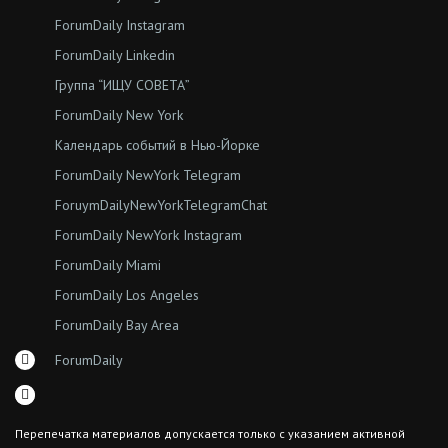
ForumDaily Instagram
ForumDaily Linkedin
Группа “ИЩУ СОВЕТА”
ForumDaily New York
Календарь событий в Нью-Йорке
ForumDaily NewYork Telegram
ForuymDailyNewYorkTelegramChat
ForumDaily NewYork Instagram
ForumDaily Miami
ForumDaily Los Angeles
ForumDaily Bay Area
ForumDaily
Перепечатка материалов допускается только с указанием активной