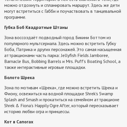
можно отдохнуть и спланировать маршрут. Здесь же дети
могут встретиться с Габби и поучаствовать в танцевальной
программе.
Губка Боб Квадратные Штаны
Зона воссоздаёт подводный город Бикини Боттом из
популярного мультсериала. Здесь можно встретить Губку
Боба, Патрика и других персонажей. Это самая насыщенная
аттракционами часть парка: Jellyfish Fields Jamboree,
Barnacle Bus, Bobbing Barrels и Mrs. Puff’s Boating School, а
также интерактивные игровые площадки.
Болото Шрека
Зона по мотивам «Шрека», где можно встретить Шрека и
Фиону, освежиться на водной площадке Shrek’s Swamp
Splash and Smash и прокатиться на семейном аттракционе
Shrek & Fiona’s Happily Ogre After, который пересказывает
историю любви огра и принцессы.
Кот в Сапогах