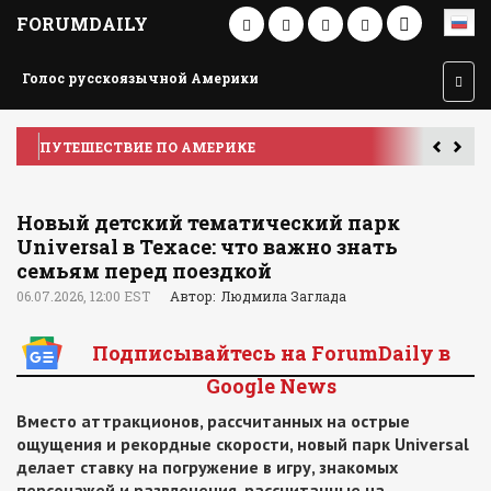
FORUMDAILY
Голос русскоязычной Америки
ПУТЕШЕСТВИЕ ПО АМЕРИКЕ
У
Новый детский тематический парк
Universal в Техасе: что важно знать
семьям перед поездкой
06.07.2026, 12:00 EST
Автор: Людмила Заглада
Подписывайтесь на ForumDaily в
Google News
Вместо аттракционов, рассчитанных на острые
ощущения и рекордные скорости, новый парк Universal
делает ставку на погружение в игру, знакомых
персонажей и развлечения, рассчитанные на