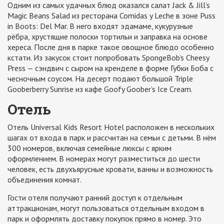
Одним из самых удачных блюд оказался салат Jack & Jill’s
Magic Beans Salad из ресторана Comidas y Leche в зоне Puss
in Boots: Del Mar. В него входят эдамаме, кукурузные
рёбра, хрустящие полоски тортильи и заправка на основе
хереса. После дня в парке такое овощное блюдо особенно
кстати. Из закусок стоит попробовать SpongeBob’s Cheesy
Press — сэндвич с сыром на кренделе в форме Губки Боба с
чесночным соусом. На десерт подают большой Triple
Gooberberry Sunrise из кафе Goofy Goober’s Ice Cream.
Отель
Отель Universal Kids Resort Hotel расположен в нескольких
шагах от входа в парк и рассчитан на семьи с детьми. В нём
300 номеров, включая семейные люксы с ярким
оформлением. В номерах могут разместиться до шести
человек, есть двухъярусные кровати, ванны и возможность
объединения комнат.
Гости отеля получают ранний доступ к отдельным
аттракционам, могут пользоваться отдельным входом в
парк и оформлять доставку покупок прямо в номер. Это