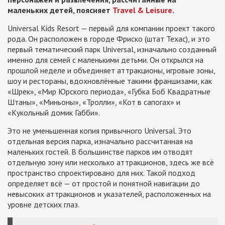
маленьких детей, поясняет
Travel & Leisure
.
Universal Kids Resort — первый для компании проект такого
рода. Он расположен в городе Фриско (штат Техас), и это
первый тематический парк Universal, изначально созданный
именно для семей с маленькими детьми. Он открылся на
прошлой неделе и объединяет аттракционы, игровые зоны,
шоу и рестораны, вдохновлённые такими франшизами, как
«Шрек», «Мир Юрского периода», «Губка Боб Квадратные
Штаны», «Миньоны», «Тролли», «Кот в сапогах» и
«Кукольный домик Габби».
Это не уменьшенная копия привычного Universal. Это
отдельная версия парка, изначально рассчитанная на
маленьких гостей. В большинстве парков им отводят
отдельную зону или несколько аттракционов, здесь же всё
пространство спроектировано для них. Такой подход
определяет всё — от простой и понятной навигации до
невысоких аттракционов и указателей, расположенных на
уровне детских глаз.