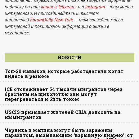
читайте нас первыми. Кроме того, не забудьте оформить
подписку на наш
канал в Telegram
и в
Instagram
— там много
интересного. И присоединяйтесь к тысячам
читателей
ForumDaily New York
— там вас ждет масса
интересной и позитивной информации о жизни в
мегаполисе.
НОВОСТИ
Топ-20 навыков, которые работодатели хотят
видеть в резюме
ICE отслеживает 54 тысячи мигрантов через
браслеты на щиколотке: они могут
перегреваться и бить током
USCIS призывает жителей США доносить на
иммигрантов
Черника и малина могут быть заражены
паразитом, вызывающим ‘взрывную диарею’: от