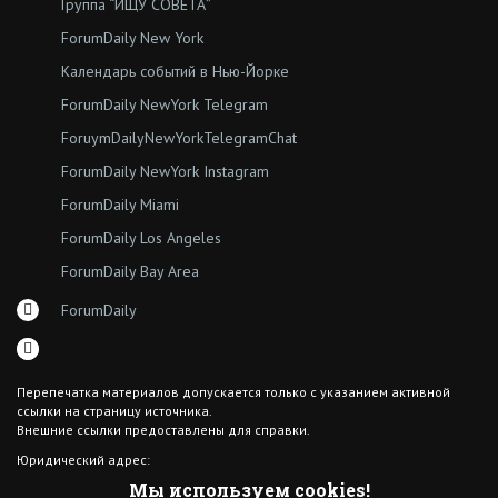
Группа “ИЩУ СОВЕТА”
ForumDaily New York
Календарь событий в Нью-Йорке
ForumDaily NewYork Telegram
ForuymDailyNewYorkTelegramChat
ForumDaily NewYork Instagram
ForumDaily Miami
ForumDaily Los Angeles
ForumDaily Bay Area
ForumDaily
Перепечатка материалов допускается только с указанием активной
ссылки на страницу источника.
Внешние ссылки предоставлены для справки.
Юридический адрес:
7308 18th Ave
Мы используем cookies!
Brooklyn NY 11204