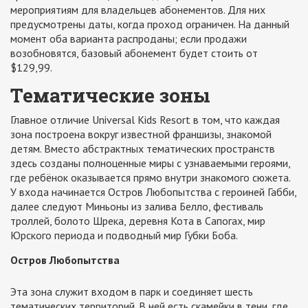
мероприятиям для владельцев абонементов. Для них
предусмотрены даты, когда проход ограничен. На данный
момент оба варианта распроданы; если продажи
возобновятся, базовый абонемент будет стоить от
$129,99.
Тематические зоны
Главное отличие Universal Kids Resort в том, что каждая
зона построена вокруг известной франшизы, знакомой
детям. Вместо абстрактных тематических пространств
здесь созданы полноценные миры с узнаваемыми героями,
где ребёнок оказывается прямо внутри знакомого сюжета.
У входа начинается Остров Любопытства с героиней Габби,
далее следуют Миньоны из залива Белло, фестиваль
троллей, болото Шрека, деревня Кота в Сапогах, мир
Юрского периода и подводный мир Губки Боба.
Остров Любопытства
Эта зона служит входом в парк и соединяет шесть
тематических территорий. В ней есть скамейки в тени, где