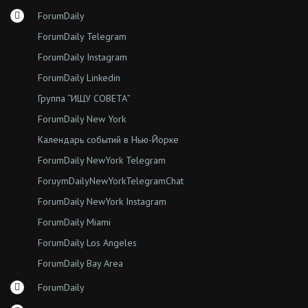
ForumDaily
ForumDaily Telegram
ForumDaily Instagram
ForumDaily Linkedin
Группа “ИЩУ СОВЕТА”
ForumDaily New York
Календарь событий в Нью-Йорке
ForumDaily NewYork Telegram
ForuymDailyNewYorkTelegramChat
ForumDaily NewYork Instagram
ForumDaily Miami
ForumDaily Los Angeles
ForumDaily Bay Area
ForumDaily