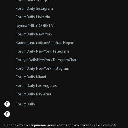
ForumDaily Instagram
ForumDaily Linkedin
Группа “ИЩУ СОВЕТА”
ForumDaily New York
Календарь событий в Нью-Йорке
ForumDaily NewYork Telegram
ForuymDailyNewYorkTelegramChat
ForumDaily NewYork Instagram
ForumDaily Miami
ForumDaily Los Angeles
ForumDaily Bay Area
ForumDaily
Перепечатка материалов допускается только с указанием активной