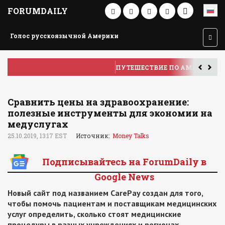
FORUMDAILY
Голос русскоязычной Америки
ПУТЕШЕСТВИЕ ПО АМЕРИКЕ
У
Сравнить цены на здравоохранение:
полезные инструменты для экономии на
медуслугах
25.10.2019, 13:17 EST
Источник:
Money Talks
Подписывайтесь на ForumDaily в
Google News
Новый сайт под названием CarePay создан для того,
чтобы помочь пациентам и поставщикам медицинских
услуг определить, сколько стоят медицинские
процедуры в разных
учреждениях и регионах.