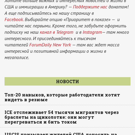
Хотите больше важных и интересных новостей о жизни в
США и иммиграции в Америку? —
Поддержите нас
донатом!
А еще подписывайтесь на нашу страницу в
Facebook.
Выбирайте опцию «Приоритет в показе» — и
читайте нас первыми. Кроме того, не забудьте оформить
подписку на наш
канал в Telegram
и в
Instagram
— там много
интересного. И присоединяйтесь к тысячам
читателей
ForumDaily New York
— там вас ждет масса
интересной и позитивной информации о жизни в
мегаполисе.
НОВОСТИ
Топ-20 навыков, которые работодатели хотят
видеть в резюме
ICE отслеживает 54 тысячи мигрантов через
браслеты на щиколотке: они могут
перегреваться и бить током
USCIS призывает жителей США доносить на