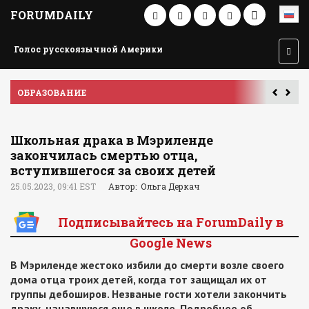
FORUMDAILY
Голос русскоязычной Америки
ПУТЕШЕСТВИЕ ПО АМЕРИКЕ
У
Школьная драка в Мэриленде
закончилась смертью отца,
вступившегося за своих детей
25.05.2023, 09:41 EST
Автор: Ольга Деркач
Подписывайтесь на ForumDaily в
Google News
В Мэриленде жестоко избили до смерти возле своего
дома отца троих детей, когда тот защищал их от
группы дебоширов. Незваные гости хотели закончить
драку, начавшуюся еще в школе. Подробнее об