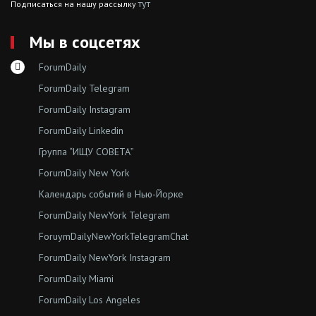
тут
Подписаться на нашу рассылку
Мы в соцсетях
ForumDaily
ForumDaily Telegram
ForumDaily Instagram
ForumDaily Linkedin
Группа “ИЩУ СОВЕТА”
ForumDaily New York
Календарь событий в Нью-Йорке
ForumDaily NewYork Telegram
ForuymDailyNewYorkTelegramChat
ForumDaily NewYork Instagram
ForumDaily Miami
ForumDaily Los Angeles