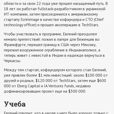
области и за свои 22 года уже прошел насыщенный путь. В
18 лет он работал fullstack-разработчиком в украинской
ИТ-компании, затем присоединился к американскому
стартапу Scrimmage в качестве кофаундера и СТО (Chief
technology officer) и прошел акселерацию в TechStars.
Чтобы участвовать в программе, Евгений преодолел
немало препятствий: пожил в лагере для беженцев во
Франкфурте, перешел границу в США через Мексику,
пережил вооруженное ограбление в Индианаполисе, а
теперь живет с невестой в Индии в надежде вернуться в
Черкассы.
Между тем стартап, кофаундером которого стал Евгений,
уже привлек более $1 млн инвестиций: около $100 000 от
друзей и родных, $120 000 от TechStars, затем еще $600
000 от Eberg Capital и IA Ventures funds, недавно
дофинансировавших проект еще на $300 000.
Учеба
Евгений говорит, что в школе у него было хорошо только с