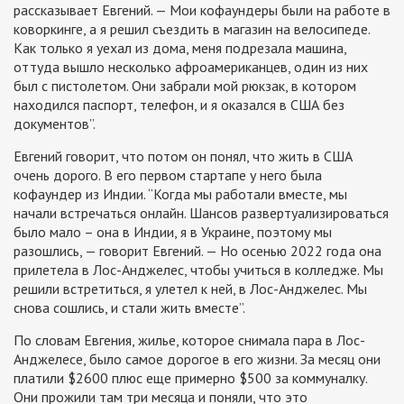
рассказывает Евгений. — Мои кофаундеры были на работе в
коворкинге, а я решил съездить в магазин на велосипеде.
Как только я уехал из дома, меня подрезала машина,
оттуда вышло несколько афроамериканцев, один из них
был с пистолетом. Они забрали мой рюкзак, в котором
находился паспорт, телефон, и я оказался в США без
документов”.
Евгений говорит, что потом он понял, что жить в США
очень дорого. В его первом стартапе у него была
кофаундер из Индии. “Когда мы работали вместе, мы
начали встречаться онлайн. Шансов развертуализироваться
было мало – она в Индии, я в Украине, поэтому мы
разошлись, — говорит Евгений. — Но осенью 2022 года она
прилетела в Лос-Анджелес, чтобы учиться в колледже. Мы
решили встретиться, я улетел к ней, в Лос-Анджелес. Мы
снова сошлись, и стали жить вместе”.
По словам Евгения, жилье, которое снимала пара в Лос-
Анджелесе, было самое дорогое в его жизни. За месяц они
платили $2600 плюс еще примерно $500 за коммуналку.
Они прожили там три месяца и поняли, что это