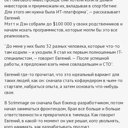
инвесторов и приумножали их, вкладывая в спортбетинг.
Для этого им нужна была ИТ-платформа”, — рассказывает
Евгений.
Мэтт и Дэн собрали до $100 000 у своих родственников и
начали искать программистов, которые могли бы это все
реализовать.
“До меня у них было 32 разных человека, которые что-то
там кодили – и уходили. Я стал их первым полноценным IT-
специалистом, — говорит Евгений. — После успешной
работы, я предложил взять меня совладельцем и СТО”.
Евгений где-то прочитал, что это идеальный вариант для
таких людей, как он: сначала стать кофаундером в чьем-то
стартапе, набраться опыта, а затем основать что-нибудь
свое.
В Scrimmage он сначала был бэкенд-разработчиком, потом
начал заниматься фронтендом, брал все больше и больше
ответственности и превратился в тимлида. Как говорит
Евгений, в какой-то момент он уже решал, кого увольнять,
кого нанимать, как разрабатывать продукт.