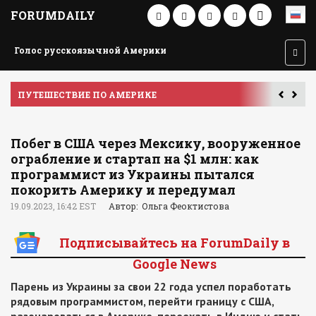
FORUMDAILY
Голос русскоязычной Америки
ПУТЕШЕСТВИЕ ПО АМЕРИКЕ
У
Побег в США через Мексику, вооруженное
ограбление и стартап на $1 млн: как
программист из Украины пытался
покорить Америку и передумал
19.09.2023, 16:42 EST
Автор: Ольга Феоктистова
Подписывайтесь на ForumDaily в
Google News
Парень из Украины за свои 22 года успел поработать
рядовым программистом, перейти границу с США,