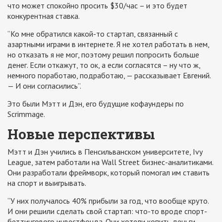
что может спокойно просить $30/час – и это будет
конкурентная ставка.
“Ко мне обратился какой-то стартап, связанный с
азартными играми в интернете. Я не хотел работать в нем,
но отказать я не мог, поэтому решил попросить больше
денег. Если откажут, то ок, а если согласятся – ну что ж,
немного поработаю, подработаю, — рассказывает Евгений.
— И они согласились”.
Это были Мэтт и Дэн, его будущие кофаундеры по
Scrimmage.
Новые перспективы
Мэтт и Дэн учились в Пенсильванском университете, Ivy
League, затем работали на Wall Street бизнес-аналитиками.
Они разработали фреймворк, который помогал им ставить
на спорт и выигрывать.
“У них получалось 40% прибыли за год, что вообще круто.
И они решили сделать свой стартап: что-то вроде спорт-
беттингового инвестфонда. Они хотели копить деньги