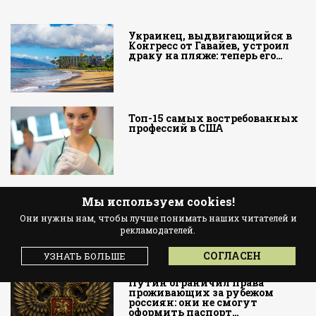
Украинец, выдвигающийся в
Конгресс от Гавайев, устроил
драку на пляже: теперь его…
Топ-15 самых востребованных
профессий в США
Гражданин Украины и
Мы используем cookies!
Израиля украл у американцев
Они нужны нам, чтобы лучше понимать наших читателей и
миллионы через фиктивные
инвестиционные компании
рекламодателей.
СОГЛАСЕН
УЗНАТЬ БОЛЬШЕ
Путин ограничил права
проживающих за рубежом
россиян: они не смогут
оформить паспорт…