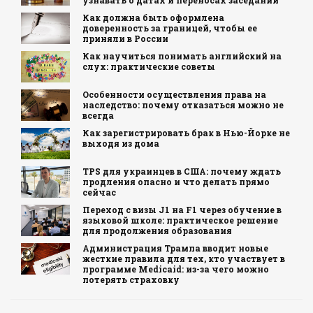
узнавать о датах и переносах заседаний
Как должна быть оформлена
доверенность за границей, чтобы ее
приняли в России
Как научиться понимать английский на
слух: практические советы
Особенности осуществления права на
наследство: почему отказаться можно не
всегда
Как зарегистрировать брак в Нью-Йорке не
выходя из дома
TPS для украинцев в США: почему ждать
продления опасно и что делать прямо
сейчас
Переход с визы J1 на F1 через обучение в
языковой школе: практическое решение
для продолжения образования
Администрация Трампа вводит новые
жесткие правила для тех, кто участвует в
программе Medicaid: из-за чего можно
потерять страховку