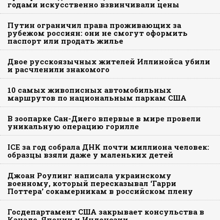
годами искусственно взвинчивали цены
Путин ограничил права проживающих за
рубежом россиян: они не смогут оформить
паспорт или продать жилье
Двое русскоязычных жителей Иллинойса убили
и расчленили знакомого
10 самых живописных автомобильных
маршрутов по национальным паркам США
В зоопарке Сан-Диего впервые в мире провели
уникальную операцию горилле
ICE за год собрала ДНК почти миллиона человек:
образцы взяли даже у маленьких детей
Джоан Роулинг написала украинскому
военному, который пересказывал ‘Гарри
Поттера’ сокамерникам в российском плену
Госдепартамент США закрывает консульства в
Канаде, Японии и Индонезии