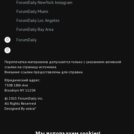
ForumDaily NewYork Instagram
ForumDaily Miami
ForumDaily Los Angeles
ForumDaily Bay Area
ForumDaily
Перепечатка материалов допускается только с указанием активной
ссылки на страницу источника.
Внешние ссылки предоставлены для справки.
Юридический адрес:
7308 18th Ave
Brooklyn NY 11204
© 2015 ForumDaily inc.
All Rights Reserved
Designed By иskra*
Мы используем cookies!