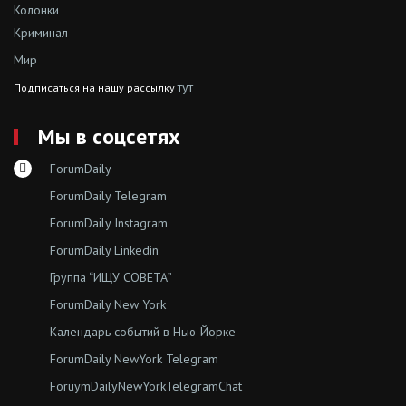
Колонки
Криминал
Мир
тут
Подписаться на нашу рассылку
Мы в соцсетях
ForumDaily
ForumDaily Telegram
ForumDaily Instagram
ForumDaily Linkedin
Группа “ИЩУ СОВЕТА”
ForumDaily New York
Календарь событий в Нью-Йорке
ForumDaily NewYork Telegram
ForuymDailyNewYorkTelegramChat