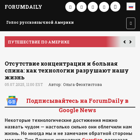
FORUMDAILY
Голос русскоязычной Америки
ПУТЕШЕСТВИЕ ПО АМЕРИКЕ
У
Отсутствие концентрации и больная
спина: как технологии разрушают нашу
жизнь
05.07.2025, 11:00 EST
Автор: Ольга Феоктистова
Подписывайтесь на ForumDaily в
Google News
Некоторые технологические достижения можно
назвать чудом — настолько сильно они облегчили нам
жизнь. Но иногда мы и не замечаем обратной стороны
медали. Тим Даулинг, журналист
Guardian
, рассказал,