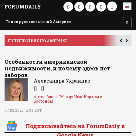
FORUMDAILY
Голос русскоязычной Америки
ПУТЕШЕСТВИЕ ПО АМЕРИКЕ
У
Особенности американской
недвижимости, и почему здесь нет
заборов
Александра Украинко
Автор блога "Между Нью-Йорком и
Бостоном"
07.02.2025, 11:03 EST
Подписывайтесь на ForumDaily в
Google News