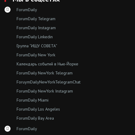
ForumDaily
ForumDaily Telegram
ForumDaily Instagram
ForumDaily Linkedin
Группа “ИЩУ СОВЕТА”
ForumDaily New York
Календарь событий в Нью-Йорке
ForumDaily NewYork Telegram
ForuymDailyNewYorkTelegramChat
ForumDaily NewYork Instagram
ForumDaily Miami
ForumDaily Los Angeles
ForumDaily Bay Area
ForumDaily