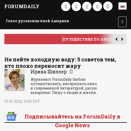
FORUMDAILY
Голос русскоязычной Америки
ПУТЕШЕСТВИЕ ПО АМЕРИКЕ
У
Не пейте холодную воду: 5 советов тем,
кто плохо переносит жару
Ирина Шиллер
Журналист ForumDaily Люблю
путешествовать, интересуюсь кино
и современной литературой, рисую
акварелью. Пишу о людях и жизни…
15.05.2022, 10:50 EST
Подписывайтесь на ForumDaily в
Google News