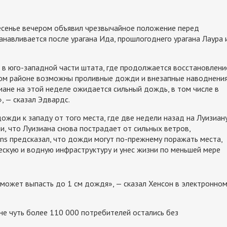
есенье вечером объявил чрезвычайное положение перед
анавливается после урагана Ида, прошлогоднего урагана Лаура 
я в юго-западной части штата, где продолжается восстановлени
этом районе возможны проливные дожди и внезапные наводнения
иане на этой неделе ожидается сильный дождь, в том числе в
, — сказал Эдвардс.
жди к западу от того места, где две недели назад на Луизиан
и, что Луизиана снова пострадает от сильных ветров,
ons предсказал, что дожди могут по-прежнему поражать места,
ескую и водную инфраструктуру и унес жизни по меньшей мере
 может выпасть до 1 см дождя», — сказал Хенсон в электронно
ане чуть более 110 000 потребителей
остались без