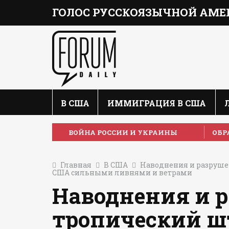
ГОЛОС РУССКОЯЗЫЧНОЙ АМЕ
В США
ИММИГРАЦИЯ В США
ВОЙНА РОССИИ И УКРАИНЫ
ОБР
Главная
В США
Наводнения и разруше
США сильными ливнями и ветрами
Наводнения и 
тропический ш