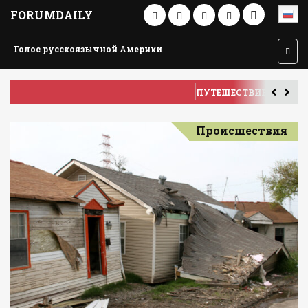
FORUMDAILY
Голос русскоязычной Америки
ПУТЕШЕСТВИЕ ПО АМЕРИКЕ
У
Происшествия