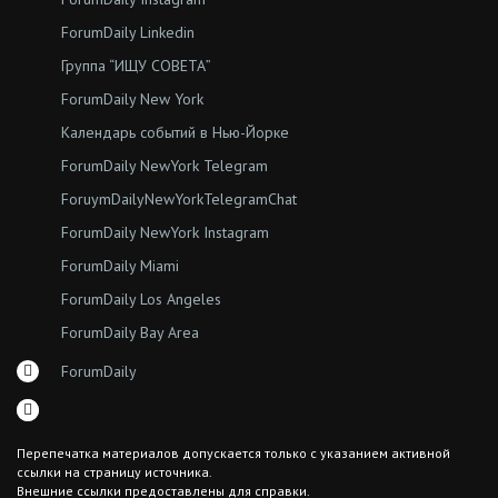
ForumDaily Linkedin
Группа “ИЩУ СОВЕТА”
ForumDaily New York
Календарь событий в Нью-Йорке
ForumDaily NewYork Telegram
ForuymDailyNewYorkTelegramChat
ForumDaily NewYork Instagram
ForumDaily Miami
ForumDaily Los Angeles
ForumDaily Bay Area
ForumDaily
Перепечатка материалов допускается только с указанием активной
ссылки на страницу источника.
Внешние ссылки предоставлены для справки.