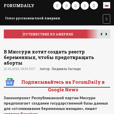
FORUMDAILY
Голос русскоязычной Америки
ПУТЕШЕСТВИЕ ПО АМЕРИКЕ
У
В Миссури хотят создать реестр
беременных, чтобы предотвращать
аборты
21.02.2025, 08:00 EST
Автор: Людмила Заглада
Подписывайтесь на ForumDaily в
Google News
Законопроект Республиканской партии Миссури
предполагает создание государственной базы данных
для «отслеживания беременных женщин», пишет
издание
Rawstory
.