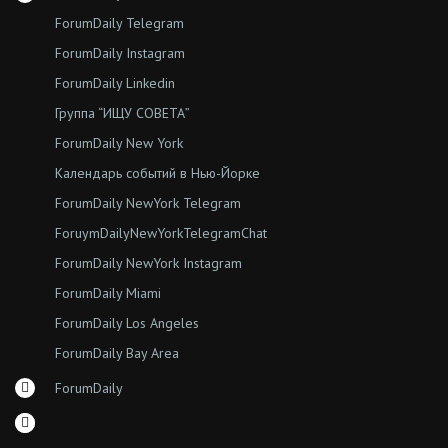
ForumDaily Telegram
ForumDaily Instagram
ForumDaily Linkedin
Группа “ИЩУ СОВЕТА”
ForumDaily New York
Календарь событий в Нью-Йорке
ForumDaily NewYork Telegram
ForuymDailyNewYorkTelegramChat
ForumDaily NewYork Instagram
ForumDaily Miami
ForumDaily Los Angeles
ForumDaily Bay Area
ForumDaily